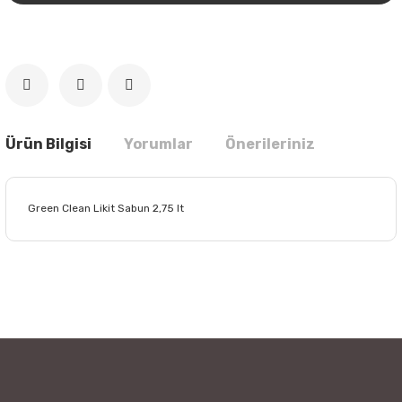
Ürün Bilgisi
Yorumlar
Önerileriniz
Green Clean Likit Sabun 2,75 lt
Bu ürünün fiyat bilgisi, resim, ürün açıklamalarında ve diğer
konularda yetersiz gördüğünüz noktaları öneri formunu
Bu ürüne ilk yorumu siz yapın!
kullanarak tarafımıza iletebilirsiniz.
Görüş ve önerileriniz için teşekkür ederiz.
Yorum Yaz
Ürün resmi kalitesiz, bozuk veya görüntülenemiyor.
Ürün açıklamasında eksik bilgiler bulunuyor.