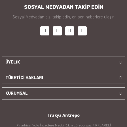
SOSYAL MEDYADAN TAKİP EDİN
Sosyal Medyadan bizi takip edin, en son haberlere ulaşın
ÜYELİK
TÜKETİCİ HAKLARI
KURUMSAL
Trakya Antrepo
Pınarhisar Yolu İncedere Mevkii 3.km Lüleburgaz KIRKLARELİ