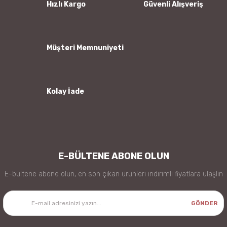
Ürün bilgilerinde hatalar bulunuyor.
Hızlı Kargo
Güvenli Alışveriş
Ürün fiyatı diğer sitelerden daha pahalı.
Bu ürüne benzer farklı alternatifler olmalı.
Müşteri Memnuniyeti
Kolay İade
Gönder
E-BÜLTENE ABONE OLUN
E-bültene abone olun, en son çıkan ürünleri indirimli fiyatlara ulaşlın
GÖNDER