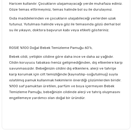
Haricen kullanılır. Çocukların ulaşamayacağı yerde muhafaza ediniz.
Göze temas ettirmeyiniz, temas halinde bol su ile durulayınız.
Gıda maddelerinden ve çocukların ulaşabileceği yerlerden uzak
tutunuz. Yutulması halinde veya göz ile temasında gözü derhal bol
su ile yıkayın, doktora başvurun kabı veya etiketi gösteriniz.
ROSIE %100 Doğal Bebek Temizleme Pamuğu 60'lı,
Bebek cildi, yetişkin cildine göre daha ince ve daha az yağlıdır.
Cildin koruyucu tabakası henüz gelişmediğinden, dış etkenlere karşı
savunmasızdır. Bebeğinizin cildini dış etkenlere, alerji ve tahrişe
karşı korumak için cilt temizliğinde (kaynatılıp-soğutulmuş) suyla
ıslatılmış pamuk kullanmak hekimlerin önerdiği çözümlerden biridir.
%100 saf pamuktan üretilen, parfüm ve boya içermeyen Bebek
Temizleme Pamuğu, bebeğinizin cildinde alerji ve tahriş oluşmasını
engellemeye yardımcı olan doğal bir üründür.
Bu ürünün fiyat bilgisi, resim, ürün açıklamalarında ve diğer