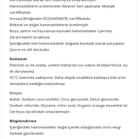
Hammaddelerin üretiminden itibaren tüm aşamalar ekolojik
sertifikalıdır.
Avrupa Birliğinden ECOGARANTIE sertifikalıdır.
Bitkisel ve doğal hammaddelerle üretilmiştir.
Boya, petrol ve hayvansal kaynaklı hammaddeler içermez.
Zararlı kalıntı bırakmaz.
İçeriğindeki tüm hammaddeler doğada biyolojik olarak parçalanır.
Çevre ve cilt dostudur.
Kullanım
Ellerinizi su ile ıslatıp, yeterli miktarda sıvı sabun ile köpürtünüz, su
ile durulayınız.
15°C üzerinde saklayınız. Daha düşük sıcaklıkta katılaşsa bile ürün
temizleme özelliğini kaybetmez.
Bileşim
Water, Sodium coco sulfate, Coco glycoside, Decyl glycoside,
Sodium chloride, Glycerin, citric acid, Organic orange essential oil.
Certisys tarafından onaylanmıştır.
Bilgilendirme
İçeriğindeki hammaddeler doğal içerikli olduğundan ürün rengi
farklılık gösterebilir.