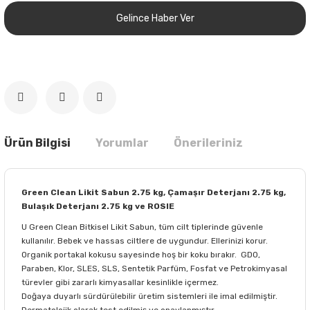
Gelince Haber Ver
Ürün Bilgisi
Yorumlar
Önerileriniz
Green Clean Likit Sabun 2.75 kg, Çamaşır Deterjanı 2.75 kg,
Bulaşık Deterjanı 2.75 kg ve ROSIE
U Green Clean Bitkisel Likit Sabun, tüm cilt tiplerinde güvenle
kullanılır. Bebek ve hassas ciltlere de uygundur. Ellerinizi korur.
Organik portakal kokusu sayesinde hoş bir koku bırakır. GDO,
Paraben, Klor, SLES, SLS, Sentetik Parfüm, Fosfat ve Petrokimyasal
türevler gibi zararlı kimyasallar kesinlikle içermez.
Doğaya duyarlı sürdürülebilir üretim sistemleri ile imal edilmiştir.
Dermatolojik olarak test edilmiş ve onaylanmıştır.