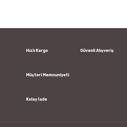
konularda yetersiz gördüğünüz noktaları öneri formunu
Bu ürüne ilk yorumu siz yapın!
kullanarak tarafımıza iletebilirsiniz.
Görüş ve önerileriniz için teşekkür ederiz.
Yorum Yaz
Ürün resmi kalitesiz, bozuk veya görüntülenemiyor.
Ürün açıklamasında eksik bilgiler bulunuyor.
Ürün bilgilerinde hatalar bulunuyor.
Hızlı Kargo
Güvenli Alışveriş
Ürün fiyatı diğer sitelerden daha pahalı.
Bu ürüne benzer farklı alternatifler olmalı.
Müşteri Memnuniyeti
Kolay İade
Gönder