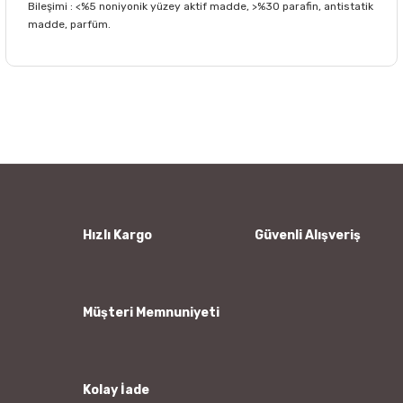
Bileşimi : <%5 noniyonik yüzey aktif madde, >%30 parafin, antistatik
madde, parfüm.
Bu ürünün fiyat bilgisi, resim, ürün açıklamalarında ve diğer
konularda yetersiz gördüğünüz noktaları öneri formunu
Bu ürüne ilk yorumu siz yapın!
kullanarak tarafımıza iletebilirsiniz.
Görüş ve önerileriniz için teşekkür ederiz.
Yorum Yaz
Ürün resmi kalitesiz, bozuk veya görüntülenemiyor.
Ürün açıklamasında eksik bilgiler bulunuyor.
Ürün bilgilerinde hatalar bulunuyor.
Hızlı Kargo
Güvenli Alışveriş
Ürün fiyatı diğer sitelerden daha pahalı.
Bu ürüne benzer farklı alternatifler olmalı.
Müşteri Memnuniyeti
Kolay İade
Gönder