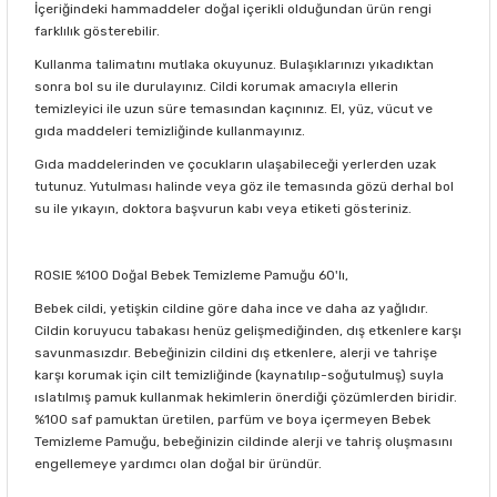
İçeriğindeki hammaddeler doğal içerikli olduğundan ürün rengi
farklılık gösterebilir.
Kullanma talimatını mutlaka okuyunuz. Bulaşıklarınızı yıkadıktan
sonra bol su ile durulayınız. Cildi korumak amacıyla ellerin
temizleyici ile uzun süre temasından kaçınınız. El, yüz, vücut ve
gıda maddeleri temizliğinde kullanmayınız.
Gıda maddelerinden ve çocukların ulaşabileceği yerlerden uzak
tutunuz. Yutulması halinde veya göz ile temasında gözü derhal bol
su ile yıkayın, doktora başvurun kabı veya etiketi gösteriniz.
ROSIE %100 Doğal Bebek Temizleme Pamuğu 60'lı,
Bebek cildi, yetişkin cildine göre daha ince ve daha az yağlıdır.
Cildin koruyucu tabakası henüz gelişmediğinden, dış etkenlere karşı
savunmasızdır. Bebeğinizin cildini dış etkenlere, alerji ve tahrişe
karşı korumak için cilt temizliğinde (kaynatılıp-soğutulmuş) suyla
ıslatılmış pamuk kullanmak hekimlerin önerdiği çözümlerden biridir.
%100 saf pamuktan üretilen, parfüm ve boya içermeyen Bebek
Temizleme Pamuğu, bebeğinizin cildinde alerji ve tahriş oluşmasını
engellemeye yardımcı olan doğal bir üründür.