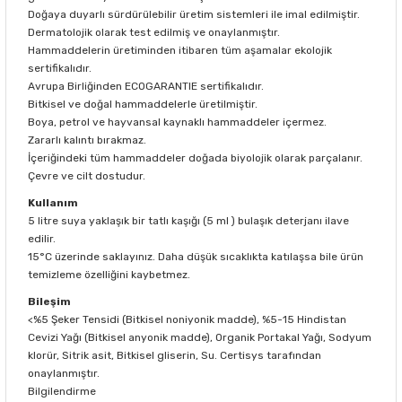
Doğaya duyarlı sürdürülebilir üretim sistemleri ile imal edilmiştir.
Dermatolojik olarak test edilmiş ve onaylanmıştır.
Hammaddelerin üretiminden itibaren tüm aşamalar ekolojik
sertifikalıdır.
Avrupa Birliğinden ECOGARANTIE sertifikalıdır.
Bitkisel ve doğal hammaddelerle üretilmiştir.
Boya, petrol ve hayvansal kaynaklı hammaddeler içermez.
Zararlı kalıntı bırakmaz.
İçeriğindeki tüm hammaddeler doğada biyolojik olarak parçalanır.
Çevre ve cilt dostudur.
Kullanım
5 litre suya yaklaşık bir tatlı kaşığı (5 ml ) bulaşık deterjanı ilave
edilir.
15°C üzerinde saklayınız. Daha düşük sıcaklıkta katılaşsa bile ürün
temizleme özelliğini kaybetmez.
Bileşim
<%5 Şeker Tensidi (Bitkisel noniyonik madde), %5-15 Hindistan
Cevizi Yağı (Bitkisel anyonik madde), Organik Portakal Yağı, Sodyum
klorür, Sitrik asit, Bitkisel gliserin, Su. Certisys tarafından
onaylanmıştır.
Bilgilendirme