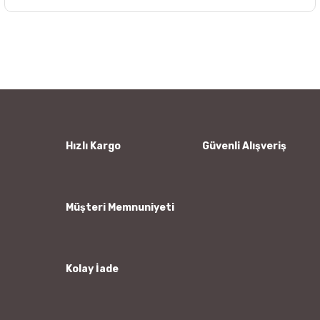
Bu ürünün fiyat bilgisi, resim, ürün açıklamalarında ve diğer
konularda yetersiz gördüğünüz noktaları öneri formunu
Bu ürüne ilk yorumu siz yapın!
kullanarak tarafımıza iletebilirsiniz.
Görüş ve önerileriniz için teşekkür ederiz.
Yorum Yaz
Ürün resmi kalitesiz, bozuk veya görüntülenemiyor.
Ürün açıklamasında eksik bilgiler bulunuyor.
Ürün bilgilerinde hatalar bulunuyor.
Hızlı Kargo
Güvenli Alışveriş
Ürün fiyatı diğer sitelerden daha pahalı.
Bu ürüne benzer farklı alternatifler olmalı.
Müşteri Memnuniyeti
Kolay İade
Gönder