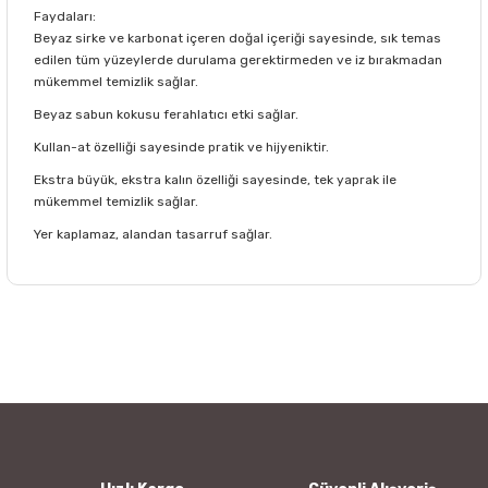
Faydaları:
Beyaz sirke ve karbonat içeren doğal içeriği sayesinde, sık temas
edilen tüm yüzeylerde durulama gerektirmeden ve iz bırakmadan
mükemmel temizlik sağlar.
Beyaz sabun kokusu ferahlatıcı etki sağlar.
Kullan-at özelliği sayesinde pratik ve hijyeniktir.
Ekstra büyük, ekstra kalın özelliği sayesinde, tek yaprak ile
mükemmel temizlik sağlar.
Yer kaplamaz, alandan tasarruf sağlar.
Bu ürünün fiyat bilgisi, resim, ürün açıklamalarında ve diğer
konularda yetersiz gördüğünüz noktaları öneri formunu
Bu ürüne ilk yorumu siz yapın!
kullanarak tarafımıza iletebilirsiniz.
Görüş ve önerileriniz için teşekkür ederiz.
Yorum Yaz
Ürün resmi kalitesiz, bozuk veya görüntülenemiyor.
Ürün açıklamasında eksik bilgiler bulunuyor.
Ürün bilgilerinde hatalar bulunuyor.