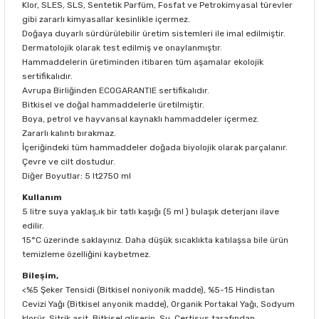
Klor, SLES, SLS, Sentetik Parfüm, Fosfat ve Petrokimyasal türevler
gibi zararlı kimyasallar kesinlikle içermez.
Doğaya duyarlı sürdürülebilir üretim sistemleri ile imal edilmiştir.
Dermatolojik olarak test edilmiş ve onaylanmıştır.
Hammaddelerin üretiminden itibaren tüm aşamalar ekolojik
sertifikalıdır.
Avrupa Birliğinden ECOGARANTIE sertifikalıdır.
Bitkisel ve doğal hammaddelerle üretilmiştir.
Boya, petrol ve hayvansal kaynaklı hammaddeler içermez.
Zararlı kalıntı bırakmaz.
İçeriğindeki tüm hammaddeler doğada biyolojik olarak parçalanır.
Çevre ve cilt dostudur.
Diğer Boyutlar: 5 lt2750 ml
Kullanım
5 litre suya yaklaş,ık bir tatlı kaşığı (5 ml ) bulaşık deterjanı ilave
edilir.
15°C üzerinde saklayınız. Daha düşük sıcaklıkta katılaşsa bile ürün
temizleme özelliğini kaybetmez.
Bileşim,
<%5 Şeker Tensidi (Bitkisel noniyonik madde), %5-15 Hindistan
Cevizi Yağı (Bitkisel anyonik madde), Organik Portakal Yağı, Sodyum
klorür, Sitrik asit, Bitkisel gliserin, Su. Certisys tarafından