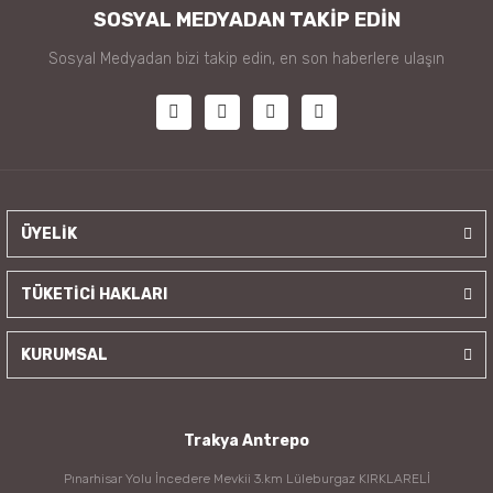
SOSYAL MEDYADAN TAKİP EDİN
Sosyal Medyadan bizi takip edin, en son haberlere ulaşın
ÜYELİK
TÜKETİCİ HAKLARI
KURUMSAL
Trakya Antrepo
Pınarhisar Yolu İncedere Mevkii 3.km Lüleburgaz KIRKLARELİ