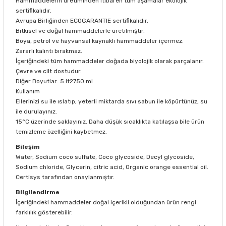
Hammaddelerin üretiminden itibaren tüm aşamalar ekolojik
sertifikalıdır.
Avrupa Birliğinden ECOGARANTIE sertifikalıdır.
Bitkisel ve doğal hammaddelerle üretilmiştir.
Boya, petrol ve hayvansal kaynaklı hammaddeler içermez.
Zararlı kalıntı bırakmaz.
İçeriğindeki tüm hammaddeler doğada biyolojik olarak parçalanır.
Çevre ve cilt dostudur.
Diğer Boyutlar: 5 lt2750 ml
Kullanım
Ellerinizi su ile ıslatıp, yeterli miktarda sıvı sabun ile köpürtünüz, su
ile durulayınız.
15°C üzerinde saklayınız. Daha düşük sıcaklıkta katılaşsa bile ürün
temizleme özelliğini kaybetmez.
Bileşim
Water, Sodium coco sulfate, Coco glycoside, Decyl glycoside,
Sodium chloride, Glycerin, citric acid, Organic orange essential oil.
Certisys tarafından onaylanmıştır.
Bilgilendirme
İçeriğindeki hammaddeler doğal içerikli olduğundan ürün rengi
farklılık gösterebilir.