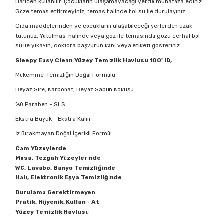
Haricen kullanılır. Çocukların ulaşamayacağı yerde muhafaza ediniz.
Göze temas ettirmeyiniz, temas halinde bol su ile durulayınız.
Gıda maddelerinden ve çocukların ulaşabileceği yerlerden uzak
tutunuz. Yutulması halinde veya göz ile temasında gözü derhal bol
su ile yıkayın, doktora başvurun kabı veya etiketi gösteriniz.
Sleepy Easy Clean Yüzey Temizlik Havlusu 100' lü,
Mükemmel Temizliğin Doğal Formülü
Beyaz Sire, Karbonat, Beyaz Sabun Kokusu
%0 Paraben - SLS
Ekstra Büyük - Ekstra Kalın
İz Bırakmayan Doğal İçerikli Formül
Cam Yüzeylerde
Masa, Tezgah Yüzeylerinde
WC, Lavabo, Banyo Temizliğinde
Halı, Elektronik Eşya Temizliğinde
Durulama Gerektirmeyen
Pratik, Hijyenik, Kullan - At
Yüzey Temizlik Havlusu