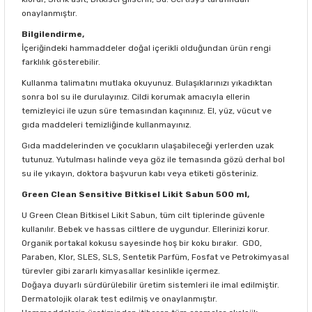
onaylanmıştır.
Bilgilendirme,
İçeriğindeki hammaddeler doğal içerikli olduğundan ürün rengi
farklılık gösterebilir.
Kullanma talimatını mutlaka okuyunuz. Bulaşıklarınızı yıkadıktan
sonra bol su ile durulayınız. Cildi korumak amacıyla ellerin
temizleyici ile uzun süre temasından kaçınınız. El, yüz, vücut ve
gıda maddeleri temizliğinde kullanmayınız.
Gıda maddelerinden ve çocukların ulaşabileceği yerlerden uzak
tutunuz. Yutulması halinde veya göz ile temasında gözü derhal bol
su ile yıkayın, doktora başvurun kabı veya etiketi gösteriniz.
Green Clean Sensitive Bitkisel Likit Sabun 500 ml,
U Green Clean Bitkisel Likit Sabun, tüm cilt tiplerinde güvenle
kullanılır. Bebek ve hassas ciltlere de uygundur. Ellerinizi korur.
Organik portakal kokusu sayesinde hoş bir koku bırakır. GDO,
Paraben, Klor, SLES, SLS, Sentetik Parfüm, Fosfat ve Petrokimyasal
türevler gibi zararlı kimyasallar kesinlikle içermez.
Doğaya duyarlı sürdürülebilir üretim sistemleri ile imal edilmiştir.
Dermatolojik olarak test edilmiş ve onaylanmıştır.