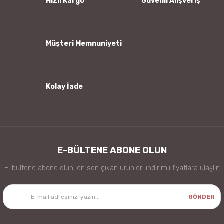
Hızlı Kargo
Güvenli Alışveriş
Ürün fiyatı diğer sitelerden daha pahalı.
Bu ürüne benzer farklı alternatifler olmalı.
Müşteri Memnuniyeti
Kolay İade
Gönder
E-BÜLTENE ABONE OLUN
E-bültene abone olun, en son çıkan ürünleri indirimli fiyatlara ulaşlın
GÖNDER