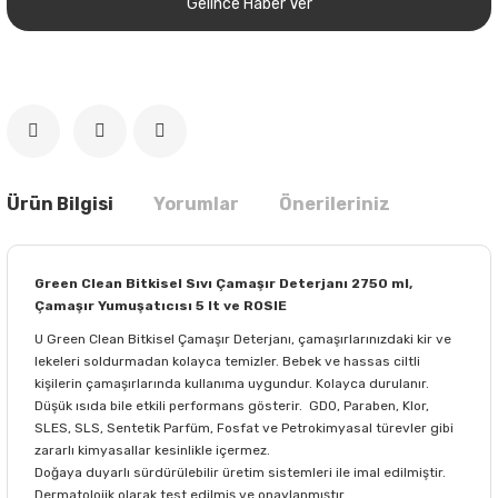
Gelince Haber Ver
Ürün Bilgisi
Yorumlar
Önerileriniz
Green Clean Bitkisel Sıvı Çamaşır Deterjanı 2750 ml,
Çamaşır Yumuşatıcısı 5 lt ve ROSIE
U Green Clean Bitkisel Çamaşır Deterjanı, çamaşırlarınızdaki kir ve
lekeleri soldurmadan kolayca temizler. Bebek ve hassas ciltli
kişilerin çamaşırlarında kullanıma uygundur. Kolayca durulanır.
Düşük ısıda bile etkili performans gösterir. GDO, Paraben, Klor,
SLES, SLS, Sentetik Parfüm, Fosfat ve Petrokimyasal türevler gibi
zararlı kimyasallar kesinlikle içermez.
Doğaya duyarlı sürdürülebilir üretim sistemleri ile imal edilmiştir.
Dermatolojik olarak test edilmiş ve onaylanmıştır.