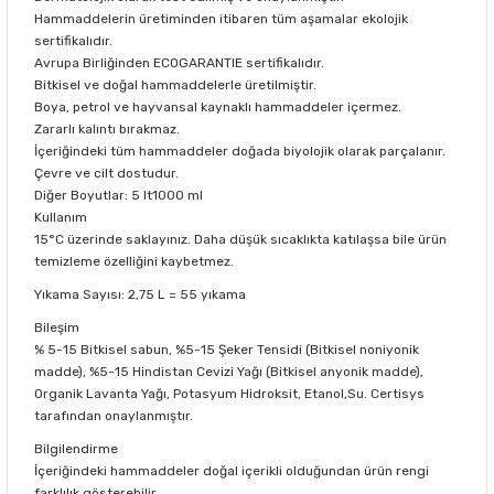
Hammaddelerin üretiminden itibaren tüm aşamalar ekolojik
sertifikalıdır.
Avrupa Birliğinden ECOGARANTIE sertifikalıdır.
Bitkisel ve doğal hammaddelerle üretilmiştir.
Boya, petrol ve hayvansal kaynaklı hammaddeler içermez.
Zararlı kalıntı bırakmaz.
İçeriğindeki tüm hammaddeler doğada biyolojik olarak parçalanır.
Çevre ve cilt dostudur.
Diğer Boyutlar: 5 lt1000 ml
Kullanım
15°C üzerinde saklayınız. Daha düşük sıcaklıkta katılaşsa bile ürün
temizleme özelliğini kaybetmez.
Yıkama Sayısı: 2,75 L = 55 yıkama
Bileşim
% 5-15 Bitkisel sabun, %5-15 Şeker Tensidi (Bitkisel noniyonik
madde), %5-15 Hindistan Cevizi Yağı (Bitkisel anyonik madde),
Organik Lavanta Yağı, Potasyum Hidroksit, Etanol,Su. Certisys
tarafından onaylanmıştır.
Bilgilendirme
İçeriğindeki hammaddeler doğal içerikli olduğundan ürün rengi
farklılık gösterebilir.