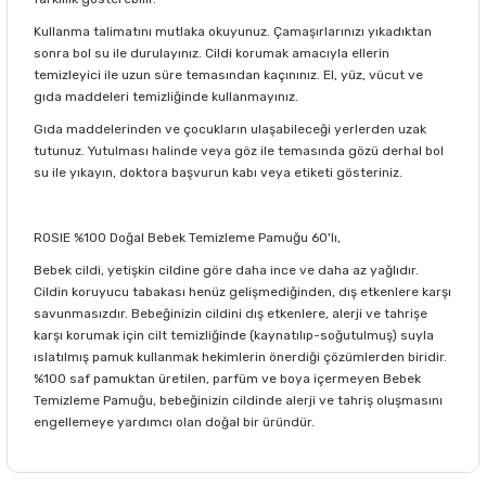
Kullanma talimatını mutlaka okuyunuz. Çamaşırlarınızı yıkadıktan
sonra bol su ile durulayınız. Cildi korumak amacıyla ellerin
temizleyici ile uzun süre temasından kaçınınız. El, yüz, vücut ve
gıda maddeleri temizliğinde kullanmayınız.
Gıda maddelerinden ve çocukların ulaşabileceği yerlerden uzak
tutunuz. Yutulması halinde veya göz ile temasında gözü derhal bol
su ile yıkayın, doktora başvurun kabı veya etiketi gösteriniz.
ROSIE %100 Doğal Bebek Temizleme Pamuğu 60'lı,
Bebek cildi, yetişkin cildine göre daha ince ve daha az yağlıdır.
Cildin koruyucu tabakası henüz gelişmediğinden, dış etkenlere karşı
savunmasızdır. Bebeğinizin cildini dış etkenlere, alerji ve tahrişe
karşı korumak için cilt temizliğinde (kaynatılıp-soğutulmuş) suyla
ıslatılmış pamuk kullanmak hekimlerin önerdiği çözümlerden biridir.
%100 saf pamuktan üretilen, parfüm ve boya içermeyen Bebek
Temizleme Pamuğu, bebeğinizin cildinde alerji ve tahriş oluşmasını
engellemeye yardımcı olan doğal bir üründür.
Bu ürünün fiyat bilgisi, resim, ürün açıklamalarında ve diğer