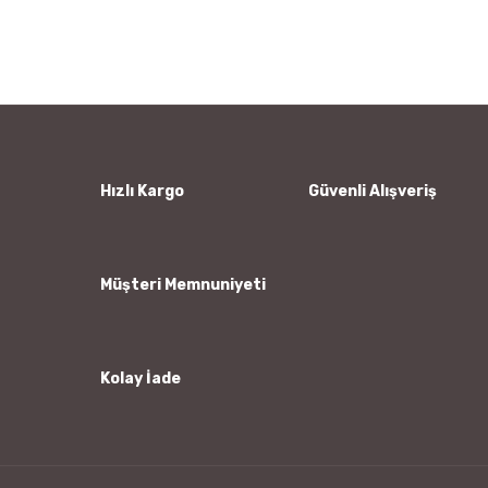
konularda yetersiz gördüğünüz noktaları öneri formunu
Bu ürüne ilk yorumu siz yapın!
kullanarak tarafımıza iletebilirsiniz.
Görüş ve önerileriniz için teşekkür ederiz.
Yorum Yaz
Ürün resmi kalitesiz, bozuk veya görüntülenemiyor.
Ürün açıklamasında eksik bilgiler bulunuyor.
Ürün bilgilerinde hatalar bulunuyor.
Hızlı Kargo
Güvenli Alışveriş
Ürün fiyatı diğer sitelerden daha pahalı.
Bu ürüne benzer farklı alternatifler olmalı.
Müşteri Memnuniyeti
Kolay İade
Gönder