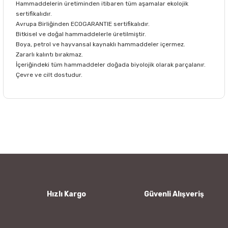
Hammaddelerin üretiminden itibaren tüm aşamalar ekolojik
sertifikalıdır.
Avrupa Birliğinden ECOGARANTIE sertifikalıdır.
Bitkisel ve doğal hammaddelerle üretilmiştir.
Boya, petrol ve hayvansal kaynaklı hammaddeler içermez.
Zararlı kalıntı bırakmaz.
İçeriğindeki tüm hammaddeler doğada biyolojik olarak parçalanır.
Çevre ve cilt dostudur.
Bu ürünün fiyat bilgisi, resim, ürün açıklamalarında ve diğer
konularda yetersiz gördüğünüz noktaları öneri formunu
Bu ürüne ilk yorumu siz yapın!
kullanarak tarafımıza iletebilirsiniz.
Görüş ve önerileriniz için teşekkür ederiz.
Yorum Yaz
Ürün resmi kalitesiz, bozuk veya görüntülenemiyor.
Ürün açıklamasında eksik bilgiler bulunuyor.
Ürün bilgilerinde hatalar bulunuyor.
Hızlı Kargo
Güvenli Alışveriş
Ürün fiyatı diğer sitelerden daha pahalı.
Bu ürüne benzer farklı alternatifler olmalı.