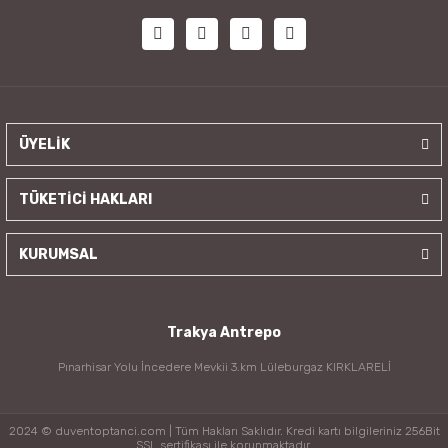
ÜYELİK
TÜKETİCİ HAKLARI
KURUMSAL
Trakya Antrepo
Pınarhisar Yolu İncedere Mevkii 3.km Lüleburgaz KIRKLARELİ
2024 © duventoptanci.com | Tüm Hakları Saklıdır. Kredi kartı bilgileriniz 256Bit
SSL sertifikası ile korunmaktadır.