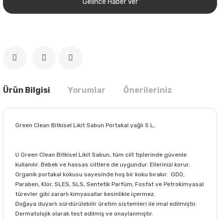
Gelince Haber Ver
Ürün Bilgisi
Yorumlar
Önerileriniz
Green Clean Bitkisel Likit Sabun Portakal yağlı 5 L,
U Green Clean Bitkisel Likit Sabun, tüm cilt tiplerinde güvenle
kullanılır. Bebek ve hassas ciltlere de uygundur. Ellerinizi korur.
Organik portakal kokusu sayesinde hoş bir koku bırakır. GDO,
Paraben, Klor, SLES, SLS, Sentetik Parfüm, Fosfat ve Petrokimyasal
türevler gibi zararlı kimyasallar kesinlikle içermez.
Doğaya duyarlı sürdürülebilir üretim sistemleri ile imal edilmiştir.
Dermatolojik olarak test edilmiş ve onaylanmıştır.