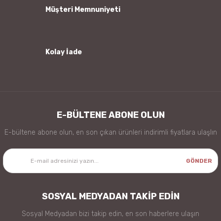
Müşteri Memnuniyeti
Kolay İade
Gönder
E-BÜLTENE ABONE OLUN
E-bültene abone olun, en son çıkan ürünleri indirimli fiyatlara ulaşlın
GÖNDER
SOSYAL MEDYADAN TAKİP EDİN
Sosyal Medyadan bizi takip edin, en son haberlere ulaşın