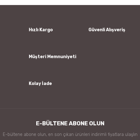
Yorum Yaz
Ürün resmi kalitesiz, bozuk veya görüntülenemiyor.
Ürün açıklamasında eksik bilgiler bulunuyor.
Ürün bilgilerinde hatalar bulunuyor.
Hızlı Kargo
Güvenli Alışveriş
Ürün fiyatı diğer sitelerden daha pahalı.
Bu ürüne benzer farklı alternatifler olmalı.
Müşteri Memnuniyeti
Kolay İade
Gönder
E-BÜLTENE ABONE OLUN
E-bültene abone olun, en son çıkan ürünleri indirimli fiyatlara ulaşlın