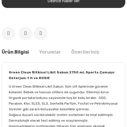
Gelince Haber Ver
Ürün Bilgisi
Yorumlar
Önerileriniz
Green Clean Bitkisel Likit Sabun 2750 ml, Sports Çamaşır
Deterjanı 1 lt ve ROSIE
U Green Clean Bitkisel Likit Sabun, tüm cilt tiplerinde güvenle
kullanılır. Bebek ve hassas ciltlere de uygundur. Ellerinizi korur.
Organik portakal kokusu sayesinde hoş bir koku bırakır. GDO,
Paraben, Klor, SLES, SLS, Sentetik Parfüm, Fosfat ve Petrokimyasal
türevler gibi zararlı kimyasallar kesinlikle içermez.
Doğaya duyarlı sürdürülebilir üretim sistemleri ile imal edilmiştir.
Dermatolojik olarak test edilmiş ve onaylanmıştır.
Hammaddelerin üretiminden itibaren tüm aşamalar ekolojik