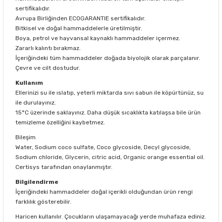
sertifikalıdır.
Avrupa Birliğinden ECOGARANTIE sertifikalıdır.
Bitkisel ve doğal hammaddelerle üretilmiştir.
Boya, petrol ve hayvansal kaynaklı hammaddeler içermez.
Zararlı kalıntı bırakmaz.
İçeriğindeki tüm hammaddeler doğada biyolojik olarak parçalanır.
Çevre ve cilt dostudur.
Kullanım
Ellerinizi su ile ıslatıp, yeterli miktarda sıvı sabun ile köpürtünüz, su
ile durulayınız.
15°C üzerinde saklayınız. Daha düşük sıcaklıkta katılaşsa bile ürün
temizleme özelliğini kaybetmez.
Bileşim
Water, Sodium coco sulfate, Coco glycoside, Decyl glycoside,
Sodium chloride, Glycerin, citric acid, Organic orange essential oil.
Certisys tarafından onaylanmıştır.
Bilgilendirme
İçeriğindeki hammaddeler doğal içerikli olduğundan ürün rengi
farklılık gösterebilir.
Haricen kullanılır. Çocukların ulaşamayacağı yerde muhafaza ediniz.