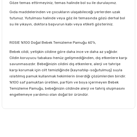
Göze temas ettirmeyiniz, temas halinde bol su ile durulayınız.
Gıda maddelerinden ve çocukların ulaşabileceği yerlerden uzak
tutunuz. Yutulması halinde veya göz ile temasında gözü derhal bol
su ile yıkayın, doktora başvurun kabı veya etiketi gösteriniz.
ROSIE %100 Doğal Bebek Temizleme Pamuğu 60'lı,
Bebek cildi, yetişkin cildine göre daha ince ve daha az yağlıdır.
Cildin koruyucu tabakası henüz gelişmediğinden, dış etkenlere karşı
savunmasızdır. Bebeğinizin cildini dış etkenlere, alerji ve tahrişe
karşı korumak için cilt temizliğinde (kaynatılıp-soğutulmuş) suyla
ıslatılmış pamuk kullanmak hekimlerin önerdiği çözümlerden biridir.
%100 saf pamuktan üretilen, parfüm ve boya içermeyen Bebek
Temizleme Pamuğu, bebeğinizin cildinde alerji ve tahriş oluşmasını
engellemeye yardımcı olan doğal bir üründür.
Bu ürünün fiyat bilgisi, resim, ürün açıklamalarında ve diğer
konularda yetersiz gördüğünüz noktaları öneri formunu
Bu ürüne ilk yorumu siz yapın!
kullanarak tarafımıza iletebilirsiniz.
Görüş ve önerileriniz için teşekkür ederiz.