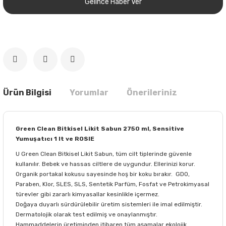
Gelince Haber Ver
Ürün Bilgisi
Yorumlar
Önerileriniz
Green Clean Bitkisel Likit Sabun 2750 ml, Sensitive
Yumuşatıcı 1 lt ve ROSIE
U Green Clean Bitkisel Likit Sabun, tüm cilt tiplerinde güvenle
kullanılır. Bebek ve hassas ciltlere de uygundur. Ellerinizi korur.
Organik portakal kokusu sayesinde hoş bir koku bırakır. GDO,
Paraben, Klor, SLES, SLS, Sentetik Parfüm, Fosfat ve Petrokimyasal
türevler gibi zararlı kimyasallar kesinlikle içermez.
Doğaya duyarlı sürdürülebilir üretim sistemleri ile imal edilmiştir.
Dermatolojik olarak test edilmiş ve onaylanmıştır.
Hammaddelerin üretiminden itibaren tüm aşamalar ekolojik