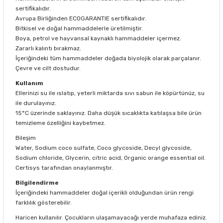
sertifikalıdır.
Avrupa Birliğinden ECOGARANTIE sertifikalıdır.
Bitkisel ve doğal hammaddelerle üretilmiştir.
Boya, petrol ve hayvansal kaynaklı hammaddeler içermez.
Zararlı kalıntı bırakmaz.
İçeriğindeki tüm hammaddeler doğada biyolojik olarak parçalanır.
Çevre ve cilt dostudur.
Kullanım
Ellerinizi su ile ıslatıp, yeterli miktarda sıvı sabun ile köpürtünüz, su
ile durulayınız.
15°C üzerinde saklayınız. Daha düşük sıcaklıkta katılaşsa bile ürün
temizleme özelliğini kaybetmez.
Bileşim
Water, Sodium coco sulfate, Coco glycoside, Decyl glycoside,
Sodium chloride, Glycerin, citric acid, Organic orange essential oil.
Certisys tarafından onaylanmıştır.
Bilgilendirme
İçeriğindeki hammaddeler doğal içerikli olduğundan ürün rengi
farklılık gösterebilir.
Haricen kullanılır. Çocukların ulaşamayacağı yerde muhafaza ediniz.