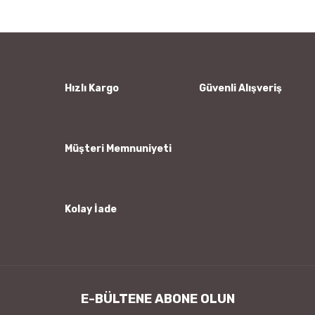
Görüş ve önerileriniz için teşekkür ederiz.
Yorum Yaz
Ürün resmi kalitesiz, bozuk veya görüntülenemiyor.
Ürün açıklamasında eksik bilgiler bulunuyor.
Ürün bilgilerinde hatalar bulunuyor.
Hızlı Kargo
Güvenli Alışveriş
Ürün fiyatı diğer sitelerden daha pahalı.
Bu ürüne benzer farklı alternatifler olmalı.
Müşteri Memnuniyeti
Kolay İade
Gönder
E-BÜLTENE ABONE OLUN