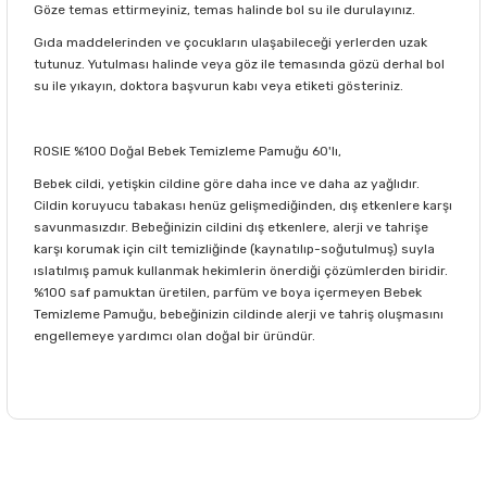
Göze temas ettirmeyiniz, temas halinde bol su ile durulayınız.
Gıda maddelerinden ve çocukların ulaşabileceği yerlerden uzak
tutunuz. Yutulması halinde veya göz ile temasında gözü derhal bol
su ile yıkayın, doktora başvurun kabı veya etiketi gösteriniz.
ROSIE %100 Doğal Bebek Temizleme Pamuğu 60'lı,
Bebek cildi, yetişkin cildine göre daha ince ve daha az yağlıdır.
Cildin koruyucu tabakası henüz gelişmediğinden, dış etkenlere karşı
savunmasızdır. Bebeğinizin cildini dış etkenlere, alerji ve tahrişe
karşı korumak için cilt temizliğinde (kaynatılıp-soğutulmuş) suyla
ıslatılmış pamuk kullanmak hekimlerin önerdiği çözümlerden biridir.
%100 saf pamuktan üretilen, parfüm ve boya içermeyen Bebek
Temizleme Pamuğu, bebeğinizin cildinde alerji ve tahriş oluşmasını
engellemeye yardımcı olan doğal bir üründür.
Bu ürünün fiyat bilgisi, resim, ürün açıklamalarında ve diğer
konularda yetersiz gördüğünüz noktaları öneri formunu
Bu ürüne ilk yorumu siz yapın!
kullanarak tarafımıza iletebilirsiniz.