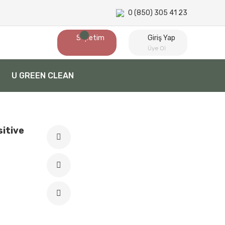
0 (850) 305 41 23
Sepetim
Giriş Yap
Üye Ol
U GREEN CLEAN
sitive