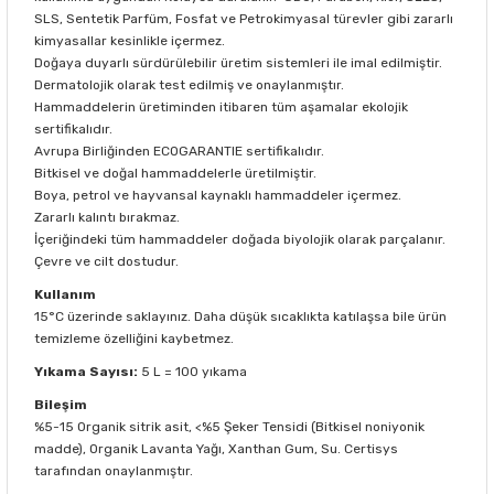
SLS, Sentetik Parfüm, Fosfat ve Petrokimyasal türevler gibi zararlı
kimyasallar kesinlikle içermez.
Doğaya duyarlı sürdürülebilir üretim sistemleri ile imal edilmiştir.
Dermatolojik olarak test edilmiş ve onaylanmıştır.
Hammaddelerin üretiminden itibaren tüm aşamalar ekolojik
sertifikalıdır.
Avrupa Birliğinden ECOGARANTIE sertifikalıdır.
Bitkisel ve doğal hammaddelerle üretilmiştir.
Boya, petrol ve hayvansal kaynaklı hammaddeler içermez.
Zararlı kalıntı bırakmaz.
İçeriğindeki tüm hammaddeler doğada biyolojik olarak parçalanır.
Çevre ve cilt dostudur.
Kullanım
15°C üzerinde saklayınız. Daha düşük sıcaklıkta katılaşsa bile ürün
temizleme özelliğini kaybetmez.
Yıkama Sayısı:
5 L = 100 yıkama
Bileşim
%5-15 Organik sitrik asit, <%5 Şeker Tensidi (Bitkisel noniyonik
madde), Organik Lavanta Yağı, Xanthan Gum, Su. Certisys
tarafından onaylanmıştır.