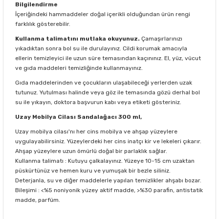
Bilgilendirme
İçeriğindeki hammaddeler doğal içerikli olduğundan ürün rengi
farklılık gösterebilir.
Kullanma talimatını mutlaka okuyunuz.
Çamaşırlarınızı
yıkadıktan sonra bol su ile durulayınız. Cildi korumak amacıyla
ellerin temizleyici ile uzun süre temasından kaçınınız. El, yüz, vücut
ve gıda maddeleri temizliğinde kullanmayınız.
Gıda maddelerinden ve çocukların ulaşabileceği yerlerden uzak
tutunuz. Yutulması halinde veya göz ile temasında gözü derhal bol
su ile yıkayın, doktora başvurun kabı veya etiketi gösteriniz.
Uzay Mobilya Cilası Sandalağacı 300 ml,
Uzay mobilya cilası'nı her cins mobilya ve ahşap yüzeylere
uygulayabilirsiniz. Yüzeylerdeki her cins inatçı kir ve lekeleri çıkarır.
Ahşap yüzeylere uzun ömürlü doğal bir parlaklık sağlar.
Kullanma talimatı : Kutuyu çalkalayınız. Yüzeye 10-15 cm uzaktan
püskürtünüz ve hemen kuru ve yumuşak bir bezle siliniz.
Deterjanla, su ve diğer maddelerle yapılan temizlikler ahşabı bozar.
Bileşimi : <%5 noniyonik yüzey aktif madde, >%30 parafin, antistatik
madde, parfüm.