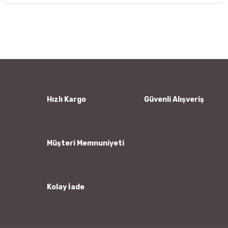
Bu ürünün fiyat bilgisi, resim, ürün açıklamalarında ve diğer
konularda yetersiz gördüğünüz noktaları öneri formunu
Bu ürüne ilk yorumu siz yapın!
kullanarak tarafımıza iletebilirsiniz.
Görüş ve önerileriniz için teşekkür ederiz.
Yorum Yaz
Ürün resmi kalitesiz, bozuk veya görüntülenemiyor.
Ürün açıklamasında eksik bilgiler bulunuyor.
Ürün bilgilerinde hatalar bulunuyor.
Hızlı Kargo
Güvenli Alışveriş
Ürün fiyatı diğer sitelerden daha pahalı.
Bu ürüne benzer farklı alternatifler olmalı.
Müşteri Memnuniyeti
Kolay İade
Gönder