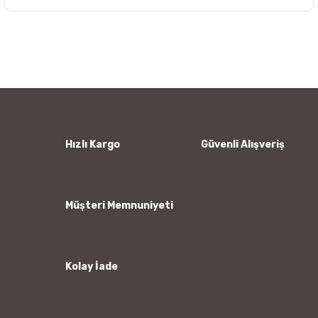
Bu ürünün fiyat bilgisi, resim, ürün açıklamalarında ve diğer
konularda yetersiz gördüğünüz noktaları öneri formunu
Bu ürüne ilk yorumu siz yapın!
kullanarak tarafımıza iletebilirsiniz.
Görüş ve önerileriniz için teşekkür ederiz.
Yorum Yaz
Ürün resmi kalitesiz, bozuk veya görüntülenemiyor.
Ürün açıklamasında eksik bilgiler bulunuyor.
Ürün bilgilerinde hatalar bulunuyor.
Hızlı Kargo
Güvenli Alışveriş
Ürün fiyatı diğer sitelerden daha pahalı.
Bu ürüne benzer farklı alternatifler olmalı.
Müşteri Memnuniyeti
Kolay İade
Gönder