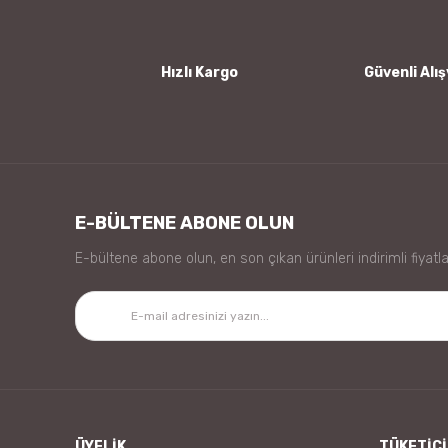
Ürün fiyatı diğer sitelerden daha pahalı.
Bu ürüne benzer farklı alternatifler olmalı.
Hızlı Kargo
Güvenli Alış
E-BÜLTENE ABONE OLUN
E-bültene abone olun, en son çıkan ürünleri indirimli fiyatla
ÜYELİK
TÜKETİCİ