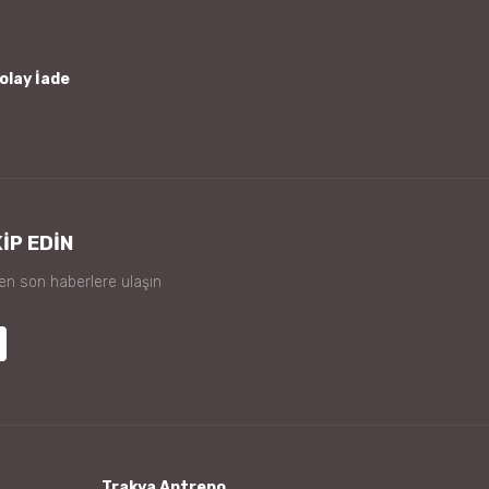
olay İade
İP EDİN
 en son haberlere ulaşın
Trakya Antrepo