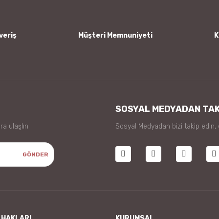
veriş
Müşteri Memnuniyeti
K
Gönder
SOSYAL MEDYADAN TAK
ra ulaşlın
Sosyal Medyadan bizi takip edin,
GÖNDER
 HAKLARI
KURUMSAL