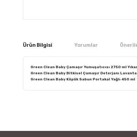
Ürün Bilgisi
Yorumlar
Öneril
Green Clean Baby Çamaşır Yumuşatıcısı 2750 ml Yıka
Green Clean Baby Bitkisel Çamaşır Deterjanı Lavanta Y
Green Clean Baby Köpük Sabun Portakal Yağlı 450 ml
Bu ürünün fiyat bilgisi, resim, ürün açıklamalarında ve
Görüş ve önerileriniz için teşekkür ederiz.
Ürün resmi kalitesiz, bozuk veya görüntülenemiyor.
Ürün açıklamasında eksik bilgiler bulunuyor.
Ürün bilgilerinde hatalar bulunuyor.