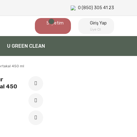
0 (850) 305 41 23
Sepetim
Giriş Yap
Üye Ol
U GREEN CLEAN
ortakal 450 ml
ır
al 450