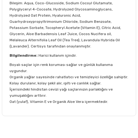
Bileşim: Aqua, Coco-Glucoside, Sodium Cocoyl Glutamate,
Polyglyceryl 4-Cocoate, Hydrolyzed Glycosaminoglycans,
Hydrolyzed Oat Protein, Hyaluronic Acid,
Guarhydroxypropyltrimonium Chloride, Sodium Benzoate,
Potassium Sorbate, Tocopheryl Acetate (Vitamin E), Citric Acid,
Glycerin, Aloe Barbadensis Leaf Juice, Cocos Nucifera oil,
Melaleuca Alternifolia Leaf Oil (Tea Tree), Lavandula Hybrida Oil
(Lavander). Certisys tarafından onaylanmıştır.
Bilgilendirme:
Harici kullanım içindir.
Boyalı saçlar için renk koruması sağlar ve günlük kullanıma
uygundur.
Organik yağlar sayesinde rahatlatıcı ve temizleyici özelliğe sahiptir.
Kolay durulanır, kolay şekil alır, ışıltı ve canlılık sağlar.
İçerisindeki hindistan cevizi yağı saçlarınızın parlaklığını ve
yumuşaklığını arttırır.
Oat (yulaf), Vitamin E ve Organik Aloe Vera içermektedir.
Bu ürünün fiyat bilgisi, resim, ürün açıklamalarında ve diğer
konularda yetersiz gördüğünüz noktaları öneri formunu
Bu ürüne ilk yorumu siz yapın!
kullanarak tarafımıza iletebilirsiniz.
Görüş ve önerileriniz için teşekkür ederiz.