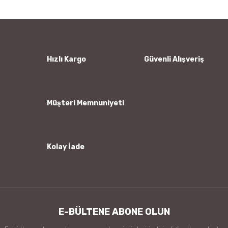
Yorum Yaz
Ürün resmi kalitesiz, bozuk veya görüntülenemiyor.
Ürün açıklamasında eksik bilgiler bulunuyor.
Ürün bilgilerinde hatalar bulunuyor.
Hızlı Kargo
Güvenli Alışveriş
Ürün fiyatı diğer sitelerden daha pahalı.
Bu ürüne benzer farklı alternatifler olmalı.
Müşteri Memnuniyeti
Kolay İade
Gönder
E-BÜLTENE ABONE OLUN