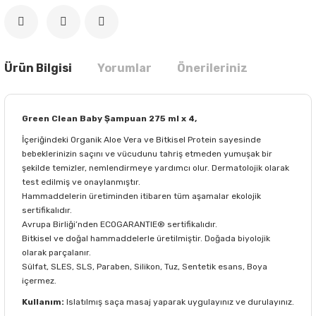
Ürün Bilgisi
Yorumlar
Önerileriniz
Green Clean Baby Şampuan 275 ml x 4,
İçeriğindeki Organik Aloe Vera ve Bitkisel Protein sayesinde
bebeklerinizin saçını ve vücudunu tahriş etmeden yumuşak bir
şekilde temizler, nemlendirmeye yardımcı olur. Dermatolojik olarak
test edilmiş ve onaylanmıştır.
Hammaddelerin üretiminden itibaren tüm aşamalar ekolojik
sertifikalıdır.
Avrupa Birliği’nden ECOGARANTIE® sertifikalıdır.
Bitkisel ve doğal hammaddelerle üretilmiştir. Doğada biyolojik
olarak parçalanır.
Sülfat, SLES, SLS, Paraben, Silikon, Tuz, Sentetik esans, Boya
içermez.
Kullanım:
Islatılmış saça masaj yaparak uygulayınız ve durulayınız.