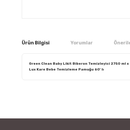
Ürün Bilgisi
Yorumlar
Öneril
Green Clean Baby Likit Biberon Temizleyici 2750 ml x
Lux Kare Bebe Temizleme Pamuğu 60' lı
Bu ürünün fiyat bilgisi, resim, ürün açıklamalarında ve
Görüş ve önerileriniz için teşekkür ederiz.
Ürün resmi kalitesiz, bozuk veya görüntülenemiyor.
Ürün açıklamasında eksik bilgiler bulunuyor.
Ürün bilgilerinde hatalar bulunuyor.
Ürün fiyatı diğer sitelerden daha pahalı.