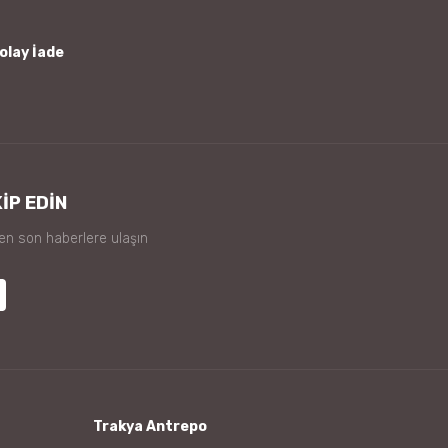
olay İade
İP EDİN
 en son haberlere ulaşın
Trakya Antrepo