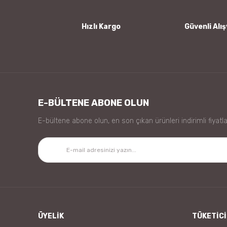
Bu ürüne benzer farklı alternatifler olmalı.
Hızlı Kargo
Güvenli Alış
E-BÜLTENE ABONE OLUN
E-bültene abone olun, en son çıkan ürünleri indirimli fiyatla
ÜYELİK
TÜKETİCİ