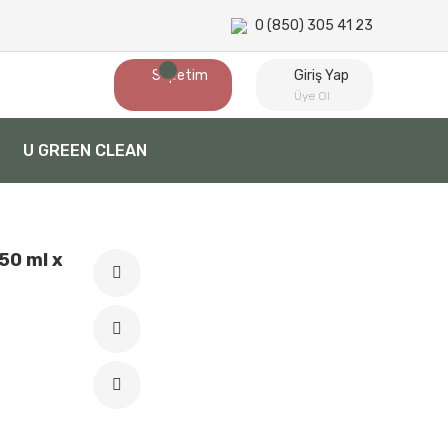
0 (850) 305 41 23
Sepetim
Giriş Yap
Üye Ol
U GREEN CLEAN
50 ml x