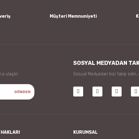
veriş
Müşteri Memnuniyeti
K
Gönder
SOSYAL MEDYADAN TAK
ra ulaşlın
Sosyal Medyadan bizi takip edin,
GÖNDER
 HAKLARI
KURUMSAL