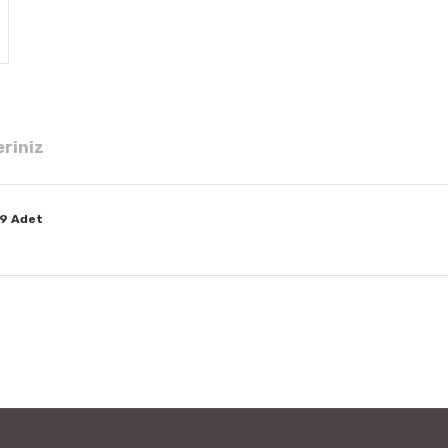
eriniz
 9 Adet
 diğer konularda yetersiz gördüğünüz noktaları öneri formunu kullanarak tar
Bu ürüne ilk yorumu siz yapın!
Yorum Yaz