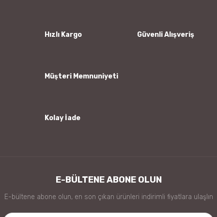
Ürün resmi kalitesiz, bozuk veya görüntülenemiyor.
Ürün açıklamasında eksik bilgiler bulunuyor.
Ürün bilgilerinde hatalar bulunuyor.
Hızlı Kargo
Güvenli Alışveriş
Ürün fiyatı diğer sitelerden daha pahalı.
Bu ürüne benzer farklı alternatifler olmalı.
Müşteri Memnuniyeti
Kolay İade
Gönder
E-BÜLTENE ABONE OLUN
E-bültene abone olun, en son çıkan ürünleri indirimli fiyatlara ulaşlın