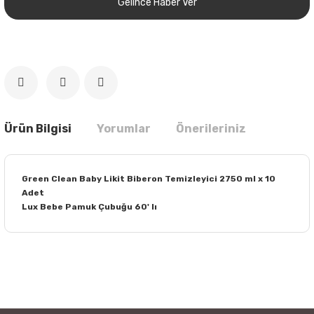
Gelince Haber Ver
Ürün Bilgisi
Yorumlar
Önerileriniz
Green Clean Baby Likit Biberon Temizleyici 2750 ml x 10
Adet
Lux Bebe Pamuk Çubuğu 60' lı
Bu ürünün fiyat bilgisi, resim, ürün açıklamalarında ve diğer
konularda yetersiz gördüğünüz noktaları öneri formunu
Bu ürüne ilk yorumu siz yapın!
kullanarak tarafımıza iletebilirsiniz.
Görüş ve önerileriniz için teşekkür ederiz.
Yorum Yaz