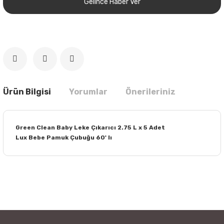
Gelince Haber Ver
Ürün Bilgisi
Yorumlar
Önerileriniz
Green Clean Baby Leke Çıkarıcı 2.75 L x 5 Adet
Lux Bebe Pamuk Çubuğu 60' lı
Bu ürünün fiyat bilgisi, resim, ürün açıklamalarında ve diğer
konularda yetersiz gördüğünüz noktaları öneri formunu
Bu ürüne ilk yorumu siz yapın!
kullanarak tarafımıza iletebilirsiniz.
Görüş ve önerileriniz için teşekkür ederiz.
Yorum Yaz
Ürün resmi kalitesiz, bozuk veya görüntülenemiyor.