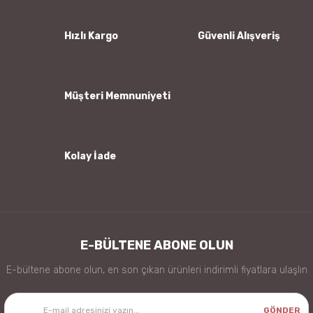
Ürün açıklamasında eksik bilgiler bulunuyor.
Ürün bilgilerinde hatalar bulunuyor.
Hızlı Kargo
Güvenli Alışveriş
Ürün fiyatı diğer sitelerden daha pahalı.
Bu ürüne benzer farklı alternatifler olmalı.
Müşteri Memnuniyeti
Kolay İade
Gönder
E-BÜLTENE ABONE OLUN
E-bültene abone olun, en son çıkan ürünleri indirimli fiyatlara ulaşlın
GÖNDER