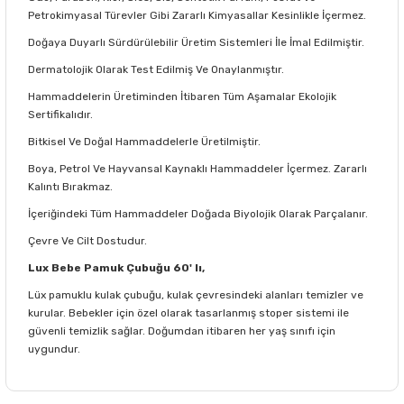
Petrokimyasal Türevler Gibi Zararlı Kimyasallar Kesinlikle İçermez.
Doğaya Duyarlı Sürdürülebilir Üretim Sistemleri İle İmal Edilmiştir.
Dermatolojik Olarak Test Edilmiş Ve Onaylanmıştır.
Hammaddelerin Üretiminden İtibaren Tüm Aşamalar Ekolojik
Sertifikalıdır.
Bitkisel Ve Doğal Hammaddelerle Üretilmiştir.
Boya, Petrol Ve Hayvansal Kaynaklı Hammaddeler İçermez. Zararlı
Kalıntı Bırakmaz.
İçeriğindeki Tüm Hammaddeler Doğada Biyolojik Olarak Parçalanır.
Çevre Ve Cilt Dostudur.
Lux Bebe Pamuk Çubuğu 60' lı,
Lüx pamuklu kulak çubuğu, kulak çevresindeki alanları temizler ve
kurular. Bebekler için özel olarak tasarlanmış stoper sistemi ile
güvenli temizlik sağlar. Doğumdan itibaren her yaş sınıfı için
uygundur.
Bu ürünün fiyat bilgisi, resim, ürün açıklamalarında ve diğer