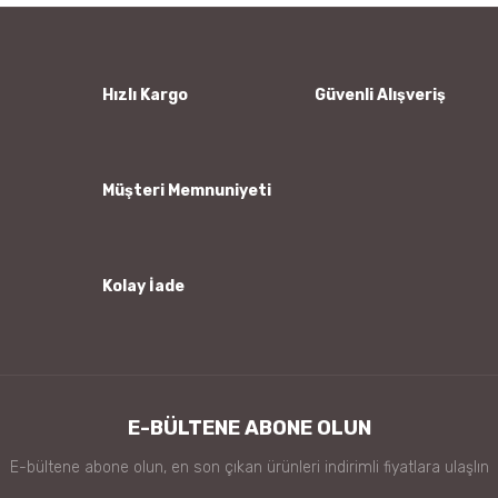
Ürün resmi kalitesiz, bozuk veya görüntülenemiyor.
Ürün açıklamasında eksik bilgiler bulunuyor.
Ürün bilgilerinde hatalar bulunuyor.
Hızlı Kargo
Güvenli Alışveriş
Ürün fiyatı diğer sitelerden daha pahalı.
Bu ürüne benzer farklı alternatifler olmalı.
Müşteri Memnuniyeti
Kolay İade
Gönder
E-BÜLTENE ABONE OLUN
E-bültene abone olun, en son çıkan ürünleri indirimli fiyatlara ulaşlın