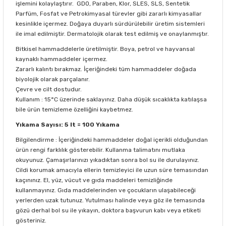
işlemini kolaylaştırır. GDO, Paraben, Klor, SLES, SLS, Sentetik
Parfüm, Fosfat ve Petrokimyasal türevler gibi zararlı kimyasallar
kesinlikle içermez. Doğaya duyarlı sürdürülebilir üretim sistemleri
ile imal edilmiştir. Dermatolojik olarak test edilmiş ve onaylanmıştır.
Bitkisel hammaddelerle üretilmiştir. Boya, petrol ve hayvansal
kaynaklı hammaddeler içermez.
Zararlı kalıntı bırakmaz. İçeriğindeki tüm hammaddeler doğada
biyolojik olarak parçalanır.
Çevre ve cilt dostudur.
Kullanım : 15°C üzerinde saklayınız. Daha düşük sıcaklıkta katılaşsa
bile ürün temizleme özelliğini kaybetmez.
Yıkama Sayısı: 5 lt = 100 Yıkama
Bilgilendirme : İçeriğindeki hammaddeler doğal içerikli olduğundan
ürün rengi farklılık gösterebilir. Kullanma talimatını mutlaka
okuyunuz. Çamaşırlarınızı yıkadıktan sonra bol su ile durulayınız.
Cildi korumak amacıyla ellerin temizleyici ile uzun süre temasından
kaçınınız. El, yüz, vücut ve gıda maddeleri temizliğinde
kullanmayınız. Gıda maddelerinden ve çocukların ulaşabileceği
yerlerden uzak tutunuz. Yutulması halinde veya göz ile temasında
gözü derhal bol su ile yıkayın, doktora başvurun kabı veya etiketi
gösteriniz.