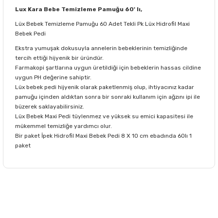
Lux Kara Bebe Temizleme Pamuğu 60' lı,
Lüx Bebek Temizleme Pamuğu 60 Adet Tekli Pk Lüx Hidrofil Maxi
Bebek Pedi
Ekstra yumuşak dokusuyla annelerin bebeklerinin temizliğinde
tercih ettiği hijyenik bir üründür.
Farmakopi şartlarına uygun üretildiği için bebeklerin hassas cildine
uygun PH değerine sahiptir.
Lüx bebek pedi hijyenik olarak paketlenmiş olup, ihtiyacınız kadar
pamuğu içinden aldıktan sonra bir sonraki kullanım için ağzını ipi ile
büzerek saklayabilirsiniz.
Lüx Bebek Maxi Pedi tüylenmez ve yüksek su emici kapasitesi ile
mükemmel temizliğe yardımcı olur.
Bir paket İpek Hidrofil Maxi Bebek Pedi 8 X 10 cm ebadında 60lı 1
paket
Bu ürünün fiyat bilgisi, resim, ürün açıklamalarında ve diğer
konularda yetersiz gördüğünüz noktaları öneri formunu
Bu ürüne ilk yorumu siz yapın!
kullanarak tarafımıza iletebilirsiniz.
Görüş ve önerileriniz için teşekkür ederiz.
Yorum Yaz