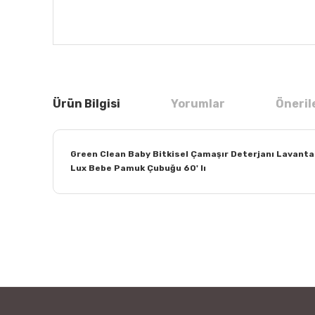
Ürün Bilgisi
Yorumlar
Öneril
Green Clean Baby Bitkisel Çamaşır Deterjanı Lavanta 
Lux Bebe Pamuk Çubuğu 60' lı
Bu ürünün fiyat bilgisi, resim, ürün açıklamalarında ve
Görüş ve önerileriniz için teşekkür ederiz.
Ürün resmi kalitesiz, bozuk veya görüntülenemiyor.
Ürün açıklamasında eksik bilgiler bulunuyor.
Ürün bilgilerinde hatalar bulunuyor.
Ürün fiyatı diğer sitelerden daha pahalı.