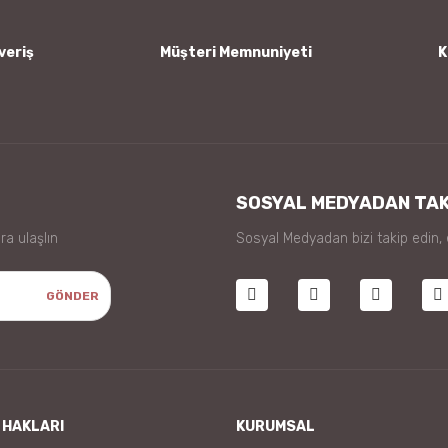
veriş
Müşteri Memnuniyeti
K
Gönder
SOSYAL MEDYADAN TAK
ra ulaşlın
Sosyal Medyadan bizi takip edin,
GÖNDER
 HAKLARI
KURUMSAL