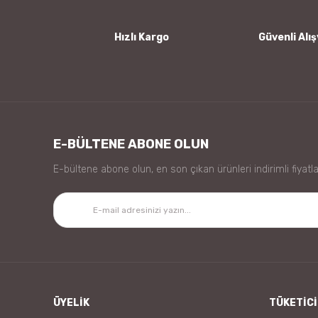
Bu ürüne benzer farklı alternatifler olmalı.
Hızlı Kargo
Güvenli Alış
E-BÜLTENE ABONE OLUN
E-bültene abone olun, en son çıkan ürünleri indirimli fiyatla
ÜYELİK
TÜKETİCİ