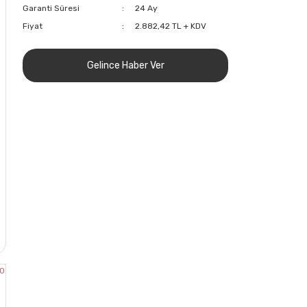
Garanti Süresi
24 Ay
Fiyat
2.882,42 TL + KDV
Gelince Haber Ver