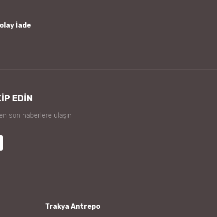
olay İade
İP EDİN
 en son haberlere ulaşın
Trakya Antrepo