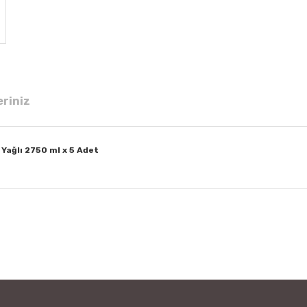
eriniz
Yağlı 2750 ml x 5 Adet
 diğer konularda yetersiz gördüğünüz noktaları öneri formunu kullanarak tar
Bu ürüne ilk yorumu siz yapın!
Yorum Yaz