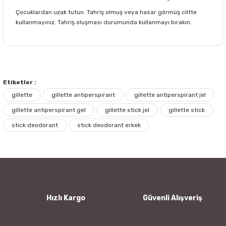
Çocuklardan uzak tutun. Tahriş olmuş veya hasar görmüş ciltte
kullanmayınız. Tahriş oluşması durumunda kullanmayı bırakın.
Bu ürünün fiyat bilgisi, resim, ürün açıklamalarında ve diğer
konularda yetersiz gördüğünüz noktaları öneri formunu
Bu ürüne ilk yorumu siz yapın!
kullanarak tarafımıza iletebilirsiniz.
Görüş ve önerileriniz için teşekkür ederiz.
Etiketler :
gillette
gillette antiperspirant
gillette antiperspirant jel
Yorum Yaz
Ürün resmi kalitesiz, bozuk veya görüntülenemiyor.
gillette antiperspirant gel
gillette stick jel
gillette stick
Ürün açıklamasında eksik bilgiler bulunuyor.
stick deodorant
stick deodorant erkek
Ürün bilgilerinde hatalar bulunuyor.
Ürün fiyatı diğer sitelerden daha pahalı.
Bu ürüne benzer farklı alternatifler olmalı.
Hızlı Kargo
Güvenli Alışveriş