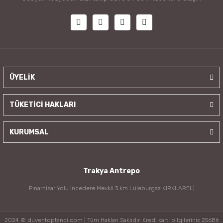
ÜYELİK
TÜKETİCİ HAKLARI
KURUMSAL
Trakya Antrepo
Pınarhisar Yolu İncedere Mevkii 3.km Lüleburgaz KIRKLARELİ
2024 © duventoptanci.com | Tüm Hakları Saklıdır. Kredi kartı bilgileriniz 256Bit