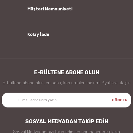
Gönder
Müşteri Memnuniyeti
Kolay İade
E-BÜLTENE ABONE OLUN
E-bültene abone olun, en son çıkan ürünleri indirimli fiyatlara ulaşlın
GÖNDER
SOSYAL MEDYADAN TAKİP EDİN
Sosyal Medyadan bizi takip edin, en son haberlere ulaşın