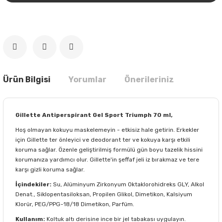
Ürün Bilgisi
Yorumlar
Önerileriniz
Gillette Antiperspirant Gel Sport Triumph 70 ml,
Hoş olmayan kokuyu maskelemeyin - etkisiz hale getirin. Erkekler
için Gillette ter önleyici ve deodorant ter ve kokuya karşı etkili
koruma sağlar. Özenle geliştirilmiş formülü gün boyu tazelik hissini
korumanıza yardımcı olur. Gillette'in şeffaf jeli iz bırakmaz ve tere
karşı gizli koruma sağlar.
İçindekiler:
Su, Alüminyum Zirkonyum Oktaklorohidreks GLY, Alkol
Denat., Siklopentasiloksan, Propilen Glikol, Dimetikon, Kalsiyum
Klorür, PEG/PPG-18/18 Dimetikon, Parfüm.
Kullanım:
Koltuk altı derisine ince bir jel tabakası uygulayın.