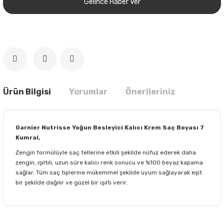
Gelince Haber Ver
Ürün Bilgisi
Yorumlar
Önerileriniz
Garnier Nutrisse Yoğun Besleyici Kalıcı Krem Saç Boyası 7
Kumral,
Zengin formülüyle saç tellerine etkili şekilde nüfuz ederek daha
zengin, ışıltılı, uzun süre kalıcı renk sonucu ve %100 beyaz kapama
sağlar. Tüm saç tiplerine mükemmel şekilde uyum sağlayarak eşit
bir şekilde dağılır ve güzel bir ışıltı verir.
Bu ürünün fiyat bilgisi, resim, ürün açıklamalarında ve diğer
konularda yetersiz gördüğünüz noktaları öneri formunu