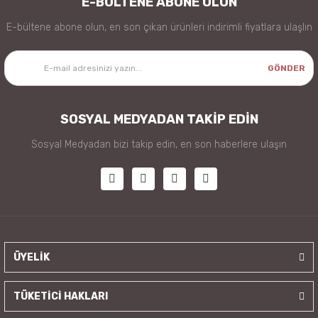
E-BÜLTENE ABONE OLUN
E-bültene abone olun, en son çıkan ürünleri indirimli fiyatlara ulaşlın
GÖNDER
SOSYAL MEDYADAN TAKİP EDİN
Sosyal Medyadan bizi takip edin, en son haberlere ulaşın
ÜYELİK
TÜKETİCİ HAKLARI