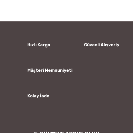
Bu ürüne ilk yorumu siz yapın!
kullanarak tarafımıza iletebilirsiniz.
Görüş ve önerileriniz için teşekkür ederiz.
Yorum Yaz
Ürün resmi kalitesiz, bozuk veya görüntülenemiyor.
Ürün açıklamasında eksik bilgiler bulunuyor.
Ürün bilgilerinde hatalar bulunuyor.
Hızlı Kargo
Güvenli Alışveriş
Ürün fiyatı diğer sitelerden daha pahalı.
Bu ürüne benzer farklı alternatifler olmalı.
Müşteri Memnuniyeti
Kolay İade
Gönder