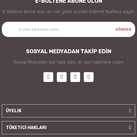
E-BÜLTENE ABONE OLUN
E-bültene abone olun, en son çıkan ürünleri indirimli fiyatlara ulaşlın
GÖNDER
SOSYAL MEDYADAN TAKİP EDİN
Sosyal Medyadan bizi takip edin, en son haberlere ulaşın
ÜYELİK
TÜKETİCİ HAKLARI