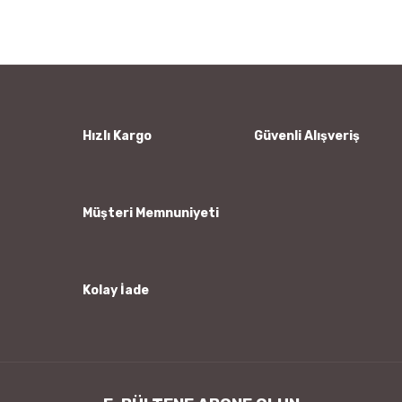
Bu ürüne ilk yorumu siz yapın!
kullanarak tarafımıza iletebilirsiniz.
Görüş ve önerileriniz için teşekkür ederiz.
Yorum Yaz
Ürün resmi kalitesiz, bozuk veya görüntülenemiyor.
Ürün açıklamasında eksik bilgiler bulunuyor.
Ürün bilgilerinde hatalar bulunuyor.
Hızlı Kargo
Güvenli Alışveriş
Ürün fiyatı diğer sitelerden daha pahalı.
Bu ürüne benzer farklı alternatifler olmalı.
Müşteri Memnuniyeti
Kolay İade
Gönder