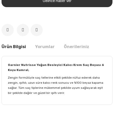
Gelince Haber Ver
Ürün Bilgisi
Yorumlar
Önerileriniz
Garnier Nutrisse Yoğun Besleyici Kalıcı Krem Saç Boyası 6
Koyu Kumral,
Zengin formülüyle saç tellerine etkili şekilde nüfuz ederek daha
zengin, ışıltılı, uzun süre kalıcı renk sonucu ve %100 beyaz kapama
sağlar. Tüm saç tiplerine mükemmel şekilde uyum sağlayarak eşit
bir şekilde dağılır ve güzel bir ışıltı verir.
Bu ürünün fiyat bilgisi, resim, ürün açıklamalarında ve diğer
konularda yetersiz gördüğünüz noktaları öneri formunu