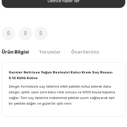
Gelince Haber Ver
Ürün Bilgisi
Yorumlar
Önerileriniz
Garnier Nutrisse Yoğun Besleyici Kalıcı Krem Saç Boyası
5.12 Küllü Kahve
Zengin formülüyle saç tellerine etkili şekilde nüfuz ederek daha
zengin, ışıltılı, uzun süre kalıcı renk sonucu ve %100 beyaz kapama
sağlar. Tüm saç tiplerine mükemmel şekilde uyum sağlayarak eşit
bir şekilde dağılır ve güzel bir ışıltı verir.
Bu ürünün fiyat bilgisi, resim, ürün açıklamalarında ve diğer
konularda yetersiz gördüğünüz noktaları öneri formunu