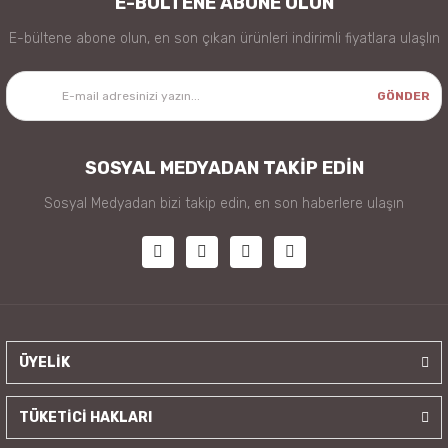
E-BÜLTENE ABONE OLUN
E-bültene abone olun, en son çıkan ürünleri indirimli fiyatlara ulaşlın
GÖNDER
SOSYAL MEDYADAN TAKİP EDİN
Sosyal Medyadan bizi takip edin, en son haberlere ulaşın
ÜYELİK
TÜKETİCİ HAKLARI