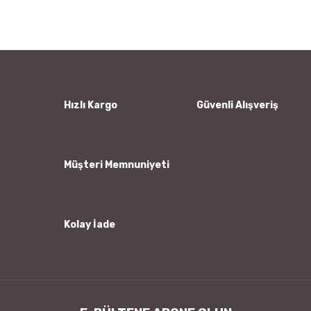
Bu ürüne ilk yorumu siz yapın!
kullanarak tarafımıza iletebilirsiniz.
Görüş ve önerileriniz için teşekkür ederiz.
Yorum Yaz
Ürün resmi kalitesiz, bozuk veya görüntülenemiyor.
Ürün açıklamasında eksik bilgiler bulunuyor.
Ürün bilgilerinde hatalar bulunuyor.
Hızlı Kargo
Güvenli Alışveriş
Ürün fiyatı diğer sitelerden daha pahalı.
Bu ürüne benzer farklı alternatifler olmalı.
Müşteri Memnuniyeti
Kolay İade
Gönder