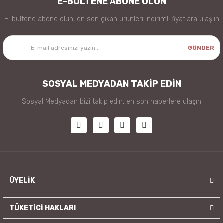
E-BÜLTENE ABONE OLUN
E-bültene abone olun, en son çıkan ürünleri indirimli fiyatlara ulaşlın
GÖNDER
SOSYAL MEDYADAN TAKİP EDİN
Sosyal Medyadan bizi takip edin, en son haberlere ulaşın
ÜYELİK
TÜKETİCİ HAKLARI