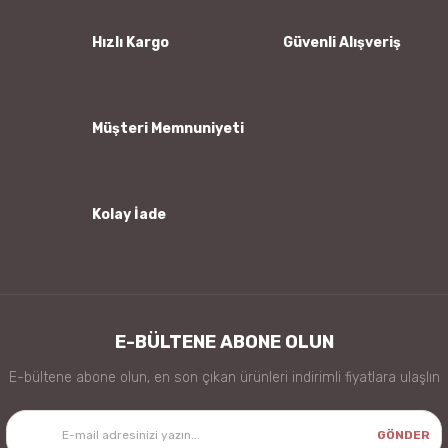
Ürün açıklamasında eksik bilgiler bulunuyor.
Ürün bilgilerinde hatalar bulunuyor.
Hızlı Kargo
Güvenli Alışveriş
Ürün fiyatı diğer sitelerden daha pahalı.
Bu ürüne benzer farklı alternatifler olmalı.
Müşteri Memnuniyeti
Kolay İade
Gönder
E-BÜLTENE ABONE OLUN
E-bültene abone olun, en son çıkan ürünleri indirimli fiyatlara ulaşlın
GÖNDER