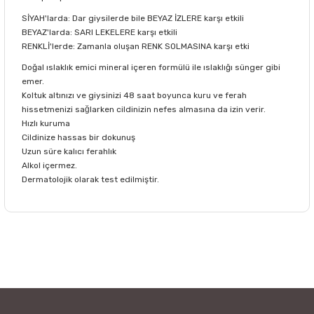
SİYAH'larda: Dar giysilerde bile BEYAZ İZLERE karşı etkili
BEYAZ'larda: SARI LEKELERE karşı etkili
RENKLİ'lerde: Zamanla oluşan RENK SOLMASINA karşı etki
Doğal ıslaklık emici mineral içeren formülü ile ıslaklığı sünger gibi
emer.
Koltuk altınızı ve giysinizi 48 saat boyunca kuru ve ferah
hissetmenizi sağlarken cildinizin nefes almasına da izin verir.
Hızlı kuruma
Cildinize hassas bir dokunuş
Uzun süre kalıcı ferahlık
Alkol içermez.
Dermatolojik olarak test edilmiştir.
Bu ürünün fiyat bilgisi, resim, ürün açıklamalarında ve diğer
konularda yetersiz gördüğünüz noktaları öneri formunu
Bu ürüne ilk yorumu siz yapın!
kullanarak tarafımıza iletebilirsiniz.
Görüş ve önerileriniz için teşekkür ederiz.
Yorum Yaz
Ürün resmi kalitesiz, bozuk veya görüntülenemiyor.