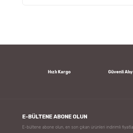
Bu ürünün fiyat bilgisi, resim, ürün açıklamalarında ve
Görüş ve önerileriniz için teşekkür ederiz.
Ürün resmi kalitesiz, bozuk veya görüntülenemiyor.
Ürün açıklamasında eksik bilgiler bulunuyor.
Ürün bilgilerinde hatalar bulunuyor.
Ürün fiyatı diğer sitelerden daha pahalı.
Bu ürüne benzer farklı alternatifler olmalı.
Hızlı Kargo
Güvenli Alış
E-BÜLTENE ABONE OLUN
E-bültene abone olun, en son çıkan ürünleri indirimli fiyatla