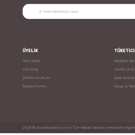
ÜYELİK
TÜKETİCİ
Yeni Üyelik
Mesafeli Sat
Üye Girişi
Gizlilik ve G
Şifremi Unuttum
İade ve İptal
İletişim Formu
Kargo & Tes
2024 © duventoptanci.com | Tüm Hakları Saklıdır. Kredi kartı bilgileri