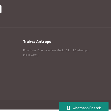
Trakya Antrepo
Pınarhisar Yolu İncedere Mevkii 3.km Lüleburgaz
KIRKLARELİ
Whatsapp Destek