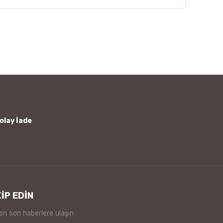
afımıza iletebilirsiniz.
olay İade
İP EDİN
 en son haberlere ulaşın