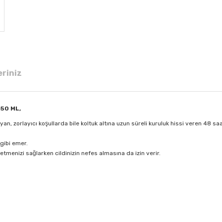
eriniz
150 ML,
n, zorlayıcı koşullarda bile koltuk altına uzun süreli kuruluk hissi veren 48 s
r gibi emer.
etmenizi sağlarken cildinizin nefes almasına da izin verir.