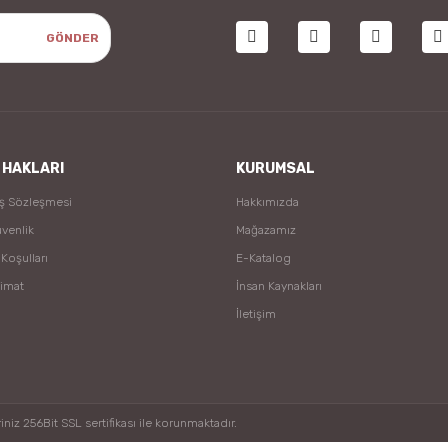
GÖNDER
 HAKLARI
KURUMSAL
ış Sözleşmesi
Hakkımızda
üvenlik
Mağazamız
 Koşulları
E-Katalog
limat
İnsan Kaynakları
İletişim
niz 256Bit SSL sertifikası ile korunmaktadır.