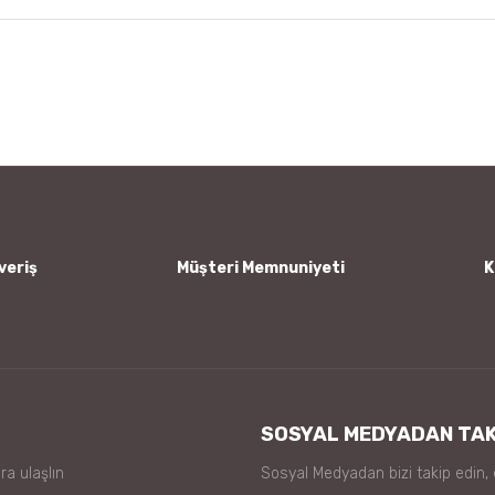
 diğer konularda yetersiz gördüğünüz noktaları öneri formunu kullanarak tar
Bu ürüne ilk yorumu siz yapın!
Yorum Yaz
veriş
Müşteri Memnuniyeti
K
Gönder
SOSYAL MEDYADAN TAK
ra ulaşlın
Sosyal Medyadan bizi takip edin,