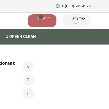
0 (850) 305 41 23
Sepetim
Giriş Yap
Üye Ol
U GREEN CLEAN
odorant