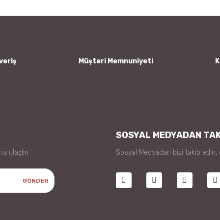
Yorum Yaz
veriş
Müşteri Memnuniyeti
K
Gönder
SOSYAL MEDYADAN TAK
ra ulaşlın
Sosyal Medyadan bizi takip edin,
GÖNDER