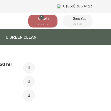
0 (850) 305 41 23
0
Sepetim
Giriş Yap
0,00 TL
Üye Ol
U GREEN CLEAN
50 ml