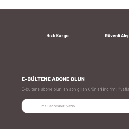
Ürün açıklamasında eksik bilgiler bulunuyor.
Ürün bilgilerinde hatalar bulunuyor.
Ürün fiyatı diğer sitelerden daha pahalı.
Bu ürüne benzer farklı alternatifler olmalı.
Hızlı Kargo
Güvenli Alış
E-BÜLTENE ABONE OLUN
E-bültene abone olun, en son çıkan ürünleri indirimli fiyatla