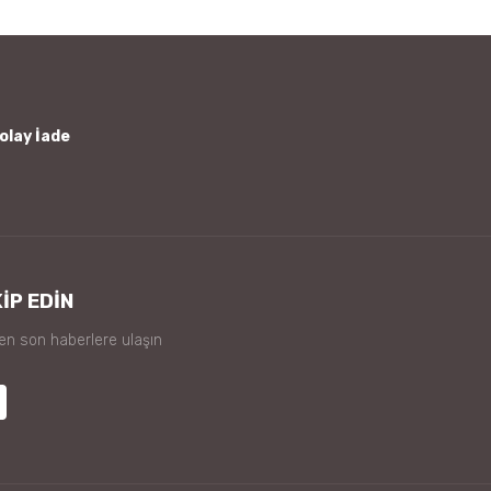
olay İade
İP EDİN
 en son haberlere ulaşın