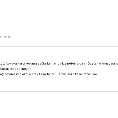
eriniz
ötü kokuya karşı koruma sağlarken, cildinize nefes aldırır. Duştan çıkmışcasına 
olarak test edilmiştir.
ğlamanız için özel olarak tasarlandı. - Uzun süre kalıcı ferah koku
 diğer konularda yetersiz gördüğünüz noktaları öneri formunu kullanarak tar
Bu ürüne ilk yorumu siz yapın!