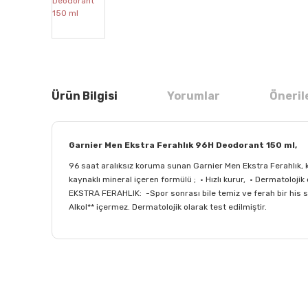
Ürün Bilgisi
Yorumlar
Öneril
Garnier Men Ekstra Ferahlık 96H Deodorant 150 ml,
96 saat aralıksız koruma sunan Garnier Men Ekstra Ferahlık, k
kaynaklı mineral içeren formülü ; • Hızlı kurur, • Dermatolojik 
EKSTRA FERAHLIK: -Spor sonrası bile temiz ve ferah bir his sa
Alkol** içermez. Dermatolojik olarak test edilmiştir.
Bu ürünün fiyat bilgisi, resim, ürün açıklamalarında ve
Görüş ve önerileriniz için teşekkür ederiz.
Ürün resmi kalitesiz, bozuk veya görüntülenemiyor.