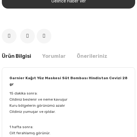
Gelince Haber Ver
Ürün Bilgisi
Yorumlar
Önerileriniz
Garnier Kağıt Yüz Maskesi Süt Bombası Hindistan Cevizi 28
gr
15 dakika sonra:
Cildiniz beslenir ve neme kavuşur
Kuru bölgelerin görünümü azalır
Cildiniz yumuşar ve ışıldar.
1 hafta sonra:
Cilt ferahlamış görünür.