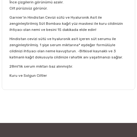
İnce çizgilerin görünümü azalır.
Cilt pürüzsüz görünür.
Garnier’in Hindistan Cevizi sütü ve Hyaluronik Asit ile
zenginleştirilmiş Süt Bombası kağıt yüz maskesi ile kuru cildinizin
ihtiyacı olan nemi ve besini 15 dakikada elde edin!
Hindistan cevizi sütü ve hyaluronik asit içeren süt serumu ile
zenginleştirilmiş. 1 şişe serum miktarına* eşdeğer formülüyle
cildinizi ihtiyacı olan neme kavuşturun. -Bitkisel kaynaklı ve 3
katmanlı kağıt dokusuyla cildinize rahatlık anı yaşatmanızı sağlar.
28ml'lik serum miktarı baz alınmıştır.
Kuru ve Solgun Ciltler
Bu ürünün fiyat bilgisi, resim, ürün açıklamalarında ve diğer
konularda yetersiz gördüğünüz noktaları öneri formunu
Bu ürüne ilk yorumu siz yapın!
kullanarak tarafımıza iletebilirsiniz.
Görüş ve önerileriniz için teşekkür ederiz.
Yorum Yaz
Ürün resmi kalitesiz, bozuk veya görüntülenemiyor.
Ürün açıklamasında eksik bilgiler bulunuyor.