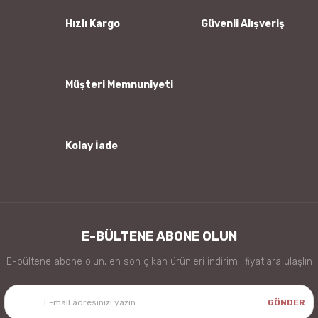
Ürün bilgilerinde hatalar bulunuyor.
Hızlı Kargo
Güvenli Alışveriş
Ürün fiyatı diğer sitelerden daha pahalı.
Bu ürüne benzer farklı alternatifler olmalı.
Müşteri Memnuniyeti
Kolay İade
Gönder
E-BÜLTENE ABONE OLUN
E-bültene abone olun, en son çıkan ürünleri indirimli fiyatlara ulaşlın
GÖNDER