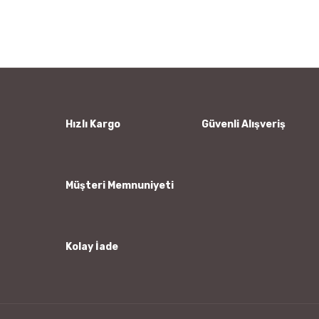
konularda yetersiz gördüğünüz noktaları öneri formunu
Bu ürüne ilk yorumu siz yapın!
kullanarak tarafımıza iletebilirsiniz.
Görüş ve önerileriniz için teşekkür ederiz.
Yorum Yaz
Ürün resmi kalitesiz, bozuk veya görüntülenemiyor.
Ürün açıklamasında eksik bilgiler bulunuyor.
Ürün bilgilerinde hatalar bulunuyor.
Hızlı Kargo
Güvenli Alışveriş
Ürün fiyatı diğer sitelerden daha pahalı.
Bu ürüne benzer farklı alternatifler olmalı.
Müşteri Memnuniyeti
Kolay İade
Gönder