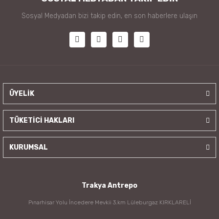
Sosyal Medyadan bizi takip edin, en son haberlere ulaşın
ÜYELİK
TÜKETİCİ HAKLARI
KURUMSAL
Trakya Antrepo
Pınarhisar Yolu İncedere Mevkii 3.km Lüleburgaz KIRKLARELİ