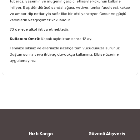
tuberoz, yasemin ve mügenin çarpıcı etkisiyle kokunun kalbine
iniliyor. Baş döndürücü sandal ağacı, vetiver, tonka fasulyesi, kakao
ve amber dip notlarıyla sofistike bir etki yaratıyor. Cesur ve güçlü
kadınların vazgeçilmez kokusudur.
70 derece alkol ihtiva etmektedir,
Kullanım Ömrü:
Kapak açıldıktan sonra 12 ay,
Teninize sıkınız ve ellerinizle nazikçe tüm vücudunuza sürünüz.
Duştan sonra veya ihtiyaç duydukça kullanınız. Elbise üzerine
uygulamayınız.
Bu ürünün fiyat bilgisi, resim, ürün açıklamalarında ve diğer
konularda yetersiz gördüğünüz noktaları öneri formunu
Bu ürüne ilk yorumu siz yapın!
kullanarak tarafımıza iletebilirsiniz.
Görüş ve önerileriniz için teşekkür ederiz.
Yorum Yaz
Ürün resmi kalitesiz, bozuk veya görüntülenemiyor.
Ürün açıklamasında eksik bilgiler bulunuyor.
Ürün bilgilerinde hatalar bulunuyor.
Hızlı Kargo
Güvenli Alışveriş