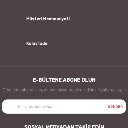
Ürün fiyatı diğer sitelerden daha pahalı.
Bu ürüne benzer farklı alternatifler olmalı.
Müşteri Memnuniyeti
Kolay İade
Gönder
E-BÜLTENE ABONE OLUN
E-bültene abone olun, en son çıkan ürünleri indirimli fiyatlara ulaşlın
GÖNDER
SOSYAL MEDYADAN TAKİP EDİN