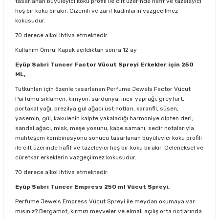
tasarlanan büyüleyici koku profili ile cilt üzerinde hafif ve tazeleyici
hoş bir koku bırakır. Gizemli ve zarif kadınların vazgeçilmez
kokusudur.
70 derece alkol ihtiva etmektedir.
Kullanım Ömrü: Kapak açıldıktan sonra 12 ay
Eyüp Sabri Tuncer Factor Vücut Spreyi Erkekler için 250
ML,
Tutkunları için özenle tasarlanan Perfume Jewels Factor Vücut
Parfümü siklamen, kimyon, sardunya, incir yaprağı, greyfurt,
portakal yağı, brezilya gül ağacı üst notları, karanfil, süsen,
yasemin, gül, kakulenin kalpte yakaladığı harmoniye dipten deri,
sandal ağacı, misk, meşe yosunu, kabe samanı, sedir notalarıyla
muhteşem kombinasyonu sonucu tasarlanan büyüleyici koku profili
ile cilt üzerinde hafif ve tazeleyici hoş bir koku bırakır. Geleneksel ve
cüretkar erkeklerin vazgeçilmez kokusudur.
70 derece alkol ihtiva etmektedir.
Eyüp Sabri Tuncer Empress 250 ml Vücut Spreyi,
Perfume Jewels Empress Vücut Spreyi ile meydan okumaya var
mısınız? Bergamot, kırmızı meyveler ve elmalı açılış orta notlarında