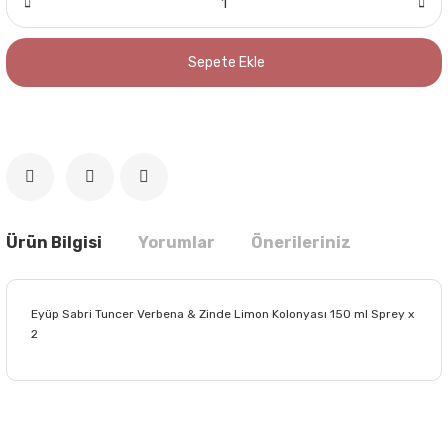
Sepete Ekle
Ürün Bilgisi
Yorumlar
Önerileriniz
Eyüp Sabri Tuncer Verbena & Zinde Limon Kolonyası 150 ml Sprey x
2
Bu ürünün fiyat bilgisi, resim, ürün açıklamalarında ve diğer
konularda yetersiz gördüğünüz noktaları öneri formunu
Bu ürüne ilk yorumu siz yapın!
kullanarak tarafımıza iletebilirsiniz.