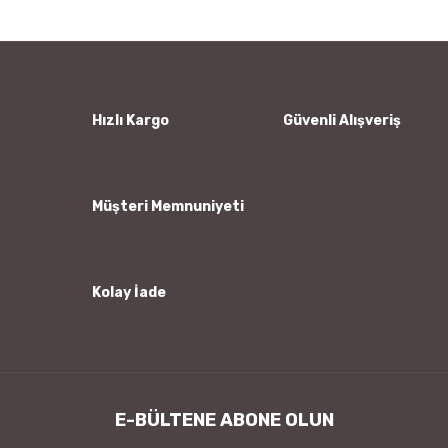
Görüş ve önerileriniz için teşekkür ederiz.
Yorum Yaz
Ürün resmi kalitesiz, bozuk veya görüntülenemiyor.
Ürün açıklamasında eksik bilgiler bulunuyor.
Ürün bilgilerinde hatalar bulunuyor.
Hızlı Kargo
Güvenli Alışveriş
Ürün fiyatı diğer sitelerden daha pahalı.
Bu ürüne benzer farklı alternatifler olmalı.
Müşteri Memnuniyeti
Kolay İade
Gönder
E-BÜLTENE ABONE OLUN