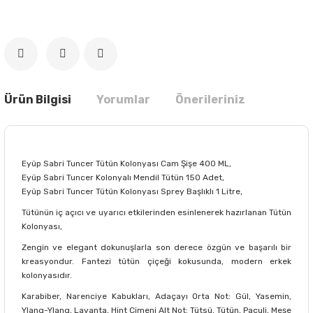
Ürün Bilgisi
Yorumlar
Önerileriniz
Eyüp Sabri Tuncer Tütün Kolonyası Cam Şişe 400 ML,
Eyüp Sabri Tuncer Kolonyalı Mendil Tütün 150 Adet,
Eyüp Sabri Tuncer Tütün Kolonyası Sprey Başlıklı 1 Litre,
Tütünün iç açıcı ve uyarıcı etkilerinden esinlenerek hazırlanan Tütün
Kolonyası,
Zengin ve elegant dokunuşlarla son derece özgün ve başarılı bir
kreasyondur. Fantezi tütün çiçeği kokusunda, modern erkek
kolonyasıdır.
Karabiber, Narenciye Kabukları, Adaçayı Orta Not: Gül, Yasemin,
Ylang-Ylang, Lavanta, Hint Çimeni Alt Not: Tütsü, Tütün, Paçuli, Meşe