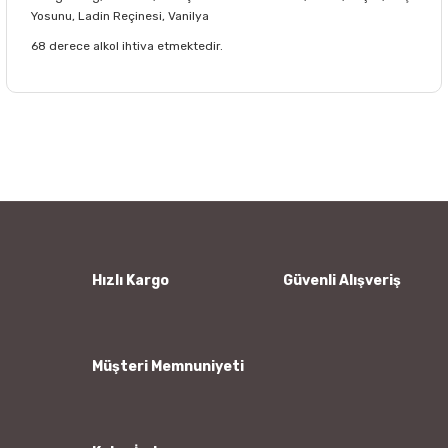
Yosunu, Ladin Reçinesi, Vanilya
68 derece alkol ihtiva etmektedir.
Bu ürünün fiyat bilgisi, resim, ürün açıklamalarında ve diğer
konularda yetersiz gördüğünüz noktaları öneri formunu
Bu ürüne ilk yorumu siz yapın!
kullanarak tarafımıza iletebilirsiniz.
Görüş ve önerileriniz için teşekkür ederiz.
Yorum Yaz
Ürün resmi kalitesiz, bozuk veya görüntülenemiyor.
Ürün açıklamasında eksik bilgiler bulunuyor.
Ürün bilgilerinde hatalar bulunuyor.
Hızlı Kargo
Güvenli Alışveriş
Ürün fiyatı diğer sitelerden daha pahalı.
Bu ürüne benzer farklı alternatifler olmalı.
Müşteri Memnuniyeti