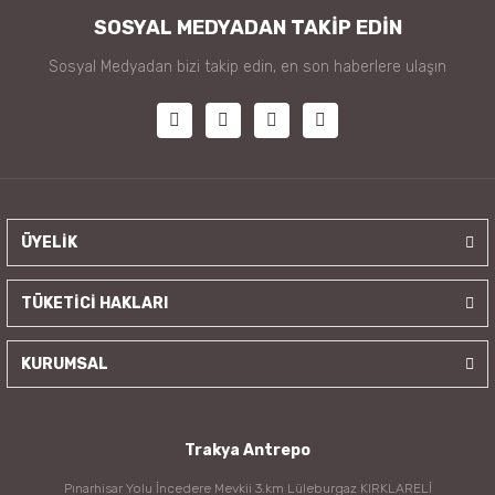
SOSYAL MEDYADAN TAKİP EDİN
Sosyal Medyadan bizi takip edin, en son haberlere ulaşın
ÜYELİK
TÜKETİCİ HAKLARI
KURUMSAL
Trakya Antrepo
Pınarhisar Yolu İncedere Mevkii 3.km Lüleburgaz KIRKLARELİ