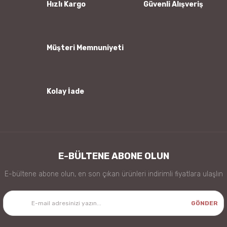
Ürün bilgilerinde hatalar bulunuyor.
Hızlı Kargo
Güvenli Alışveriş
Ürün fiyatı diğer sitelerden daha pahalı.
Bu ürüne benzer farklı alternatifler olmalı.
Müşteri Memnuniyeti
Kolay İade
Gönder
E-BÜLTENE ABONE OLUN
E-bültene abone olun, en son çıkan ürünleri indirimli fiyatlara ulaşlın
GÖNDER