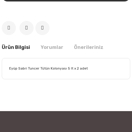
Ürün Bilgisi
Yorumlar
Önerileriniz
Eyüp Sabri Tuncer Tütün Kolonyası 5 lt x 2 adet
Bu ürünün fiyat bilgisi, resim, ürün açıklamalarında ve diğer
konularda yetersiz gördüğünüz noktaları öneri formunu
Bu ürüne ilk yorumu siz yapın!
kullanarak tarafımıza iletebilirsiniz.
Görüş ve önerileriniz için teşekkür ederiz.
Yorum Yaz
Ürün resmi kalitesiz, bozuk veya görüntülenemiyor.
Ürün açıklamasında eksik bilgiler bulunuyor.