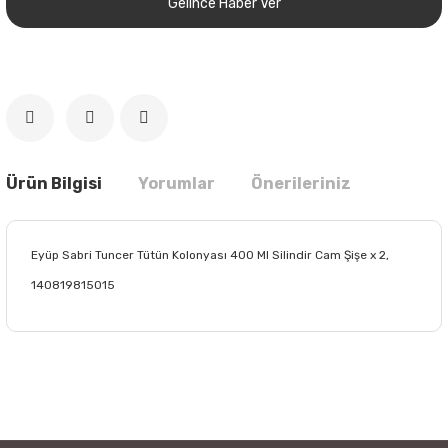
Gelince Haber Ver
Ürün Bilgisi
Yorumlar
Önerileriniz
Eyüp Sabri Tuncer Tütün Kolonyası 400 Ml Silindir Cam Şişe x 2,
140819815015
Bu ürünün fiyat bilgisi, resim, ürün açıklamalarında ve diğer
konularda yetersiz gördüğünüz noktaları öneri formunu
Bu ürüne ilk yorumu siz yapın!
kullanarak tarafımıza iletebilirsiniz.
Görüş ve önerileriniz için teşekkür ederiz.
Yorum Yaz