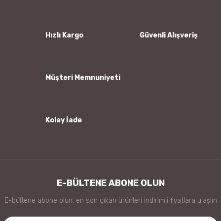
Ürün resmi kalitesiz, bozuk veya görüntülenemiyor.
Ürün açıklamasında eksik bilgiler bulunuyor.
Ürün bilgilerinde hatalar bulunuyor.
Hızlı Kargo
Güvenli Alışveriş
Ürün fiyatı diğer sitelerden daha pahalı.
Bu ürüne benzer farklı alternatifler olmalı.
Müşteri Memnuniyeti
Kolay İade
Gönder
E-BÜLTENE ABONE OLUN
E-bültene abone olun, en son çıkan ürünleri indirimli fiyatlara ulaşlın