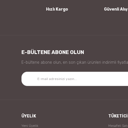
Bu ürüne benzer farklı alternatifler olmalı.
Hızlı Kargo
Güvenli Alış
E-BÜLTENE ABONE OLUN
E-bültene abone olun, en son çıkan ürünleri indirimli fiyatla
ÜYELİK
TÜKETİCİ
Yeni Üyelik
Mesafeli Sat