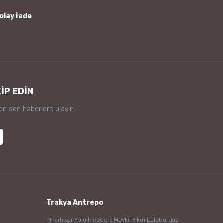
olay İade
İP EDİN
 en son haberlere ulaşın
Trakya Antrepo
Pınarhisar Yolu İncedere Mevkii 3.km Lüleburgaz