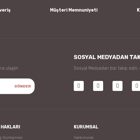
veriş
Müşteri Memnuniyeti
K
Gönder
SOSYAL MEDYADAN TAK
ra ulaşlın
Sosyal Medyadan bizi takip edin,
GÖNDER
 HAKLARI
KURUMSAL
ış Sözleşmesi
Hakkımızda