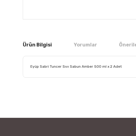
Ürün Bilgisi
Yorumlar
Öneril
Eyüp Sabri Tuncer Sıvı Sabun Amber 500 ml x 2 Adet
Bu ürünün fiyat bilgisi, resim, ürün açıklamalarında ve
Görüş ve önerileriniz için teşekkür ederiz.
Ürün resmi kalitesiz, bozuk veya görüntülenemiyor.
Ürün açıklamasında eksik bilgiler bulunuyor.
Ürün bilgilerinde hatalar bulunuyor.
Ürün fiyatı diğer sitelerden daha pahalı.