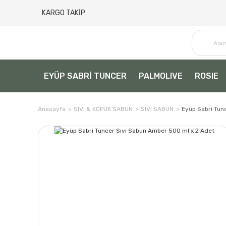
KARGO TAKİP
EYÜP SABRİ TUNCER
PALMOLIVE
ROSIE
Anasayfa
SIVI & KÖPÜK SABUN
SIVI SABUN
Eyüp Sabri Tun