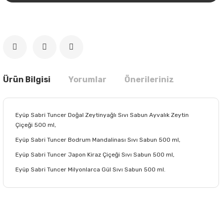
Ürün Bilgisi
Yorumlar
Önerileriniz
Eyüp Sabri Tuncer Doğal Zeytinyağlı Sıvı Sabun Ayvalık Zeytin
Çiçeği 500 ml,
Eyüp Sabri Tuncer Bodrum Mandalinası Sıvı Sabun 500 ml,
Eyüp Sabri Tuncer Japon Kiraz Çiçeği Sıvı Sabun 500 ml,
Eyüp Sabri Tuncer Milyonlarca Gül Sıvı Sabun 500 ml.
Bu ürünün fiyat bilgisi, resim, ürün açıklamalarında ve diğer
konularda yetersiz gördüğünüz noktaları öneri formunu
Bu ürüne ilk yorumu siz yapın!
kullanarak tarafımıza iletebilirsiniz.
Görüş ve önerileriniz için teşekkür ederiz.