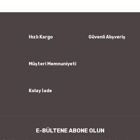
Yorum Yaz
Ürün resmi kalitesiz, bozuk veya görüntülenemiyor.
Ürün açıklamasında eksik bilgiler bulunuyor.
Ürün bilgilerinde hatalar bulunuyor.
Hızlı Kargo
Güvenli Alışveriş
Ürün fiyatı diğer sitelerden daha pahalı.
Bu ürüne benzer farklı alternatifler olmalı.
Müşteri Memnuniyeti
Kolay İade
Gönder
E-BÜLTENE ABONE OLUN