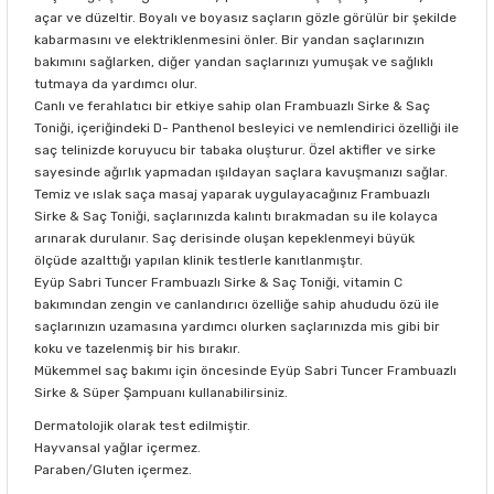
açar ve düzeltir. Boyalı ve boyasız saçların gözle görülür bir şekilde
kabarmasını ve elektriklenmesini önler. Bir yandan saçlarınızın
bakımını sağlarken, diğer yandan saçlarınızı yumuşak ve sağlıklı
tutmaya da yardımcı olur.
Canlı ve ferahlatıcı bir etkiye sahip olan Frambuazlı Sirke & Saç
Toniği, içeriğindeki D- Panthenol besleyici ve nemlendirici özelliği ile
saç telinizde koruyucu bir tabaka oluşturur. Özel aktifler ve sirke
sayesinde ağırlık yapmadan ışıldayan saçlara kavuşmanızı sağlar.
Temiz ve ıslak saça masaj yaparak uygulayacağınız Frambuazlı
Sirke & Saç Toniği, saçlarınızda kalıntı bırakmadan su ile kolayca
arınarak durulanır. Saç derisinde oluşan kepeklenmeyi büyük
ölçüde azalttığı yapılan klinik testlerle kanıtlanmıştır.
Eyüp Sabri Tuncer Frambuazlı Sirke & Saç Toniği, vitamin C
bakımından zengin ve canlandırıcı özelliğe sahip ahududu özü ile
saçlarınızın uzamasına yardımcı olurken saçlarınızda mis gibi bir
koku ve tazelenmiş bir his bırakır.
Mükemmel saç bakımı için öncesinde Eyüp Sabri Tuncer Frambuazlı
Sirke & Süper Şampuanı kullanabilirsiniz.
Dermatolojik olarak test edilmiştir.
Hayvansal yağlar içermez.
Paraben/Gluten içermez.