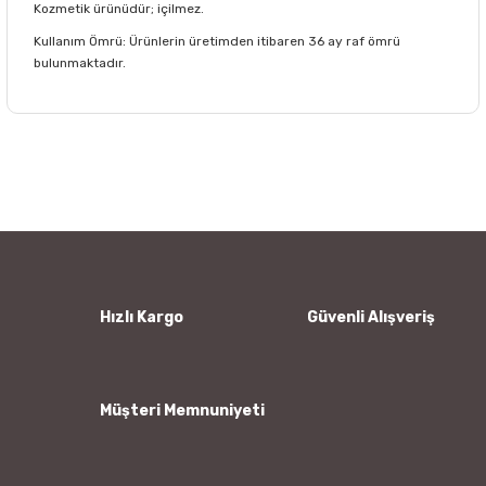
Kozmetik ürünüdür; içilmez.
Kullanım Ömrü: Ürünlerin üretimden itibaren 36 ay raf ömrü
bulunmaktadır.
Bu ürünün fiyat bilgisi, resim, ürün açıklamalarında ve diğer
konularda yetersiz gördüğünüz noktaları öneri formunu
Bu ürüne ilk yorumu siz yapın!
kullanarak tarafımıza iletebilirsiniz.
Görüş ve önerileriniz için teşekkür ederiz.
Yorum Yaz
Ürün resmi kalitesiz, bozuk veya görüntülenemiyor.
Ürün açıklamasında eksik bilgiler bulunuyor.
Ürün bilgilerinde hatalar bulunuyor.
Hızlı Kargo
Güvenli Alışveriş
Ürün fiyatı diğer sitelerden daha pahalı.
Bu ürüne benzer farklı alternatifler olmalı.
Müşteri Memnuniyeti