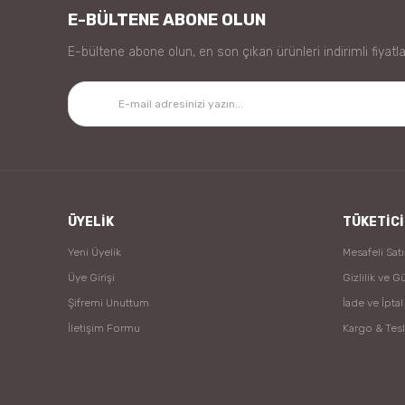
E-BÜLTENE ABONE OLUN
E-bültene abone olun, en son çıkan ürünleri indirimli fiyatla
ÜYELİK
TÜKETİCİ
Yeni Üyelik
Mesafeli Sat
Üye Girişi
Gizlilik ve G
Şifremi Unuttum
İade ve İptal
İletişim Formu
Kargo & Tes