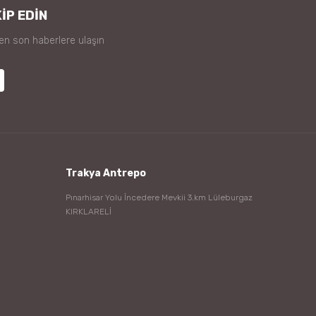
İP EDİN
 en son haberlere ulaşın
Trakya Antrepo
Pınarhisar Yolu İncedere Mevkii 3.km Lüleburgaz
KIRKLARELİ