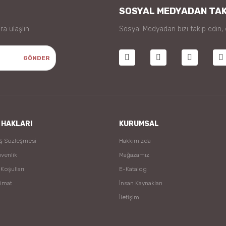
SOSYAL MEDYADAN TAK
ra ulaşlın
Sosyal Medyadan bizi takip edin,
GÖNDER
 HAKLARI
KURUMSAL
ış Sözleşmesi
Hakkımızda
üvenlik
Mağazamız
 Koşulları
E-Katalog
limat
İnsan Kaynakları
İletişim