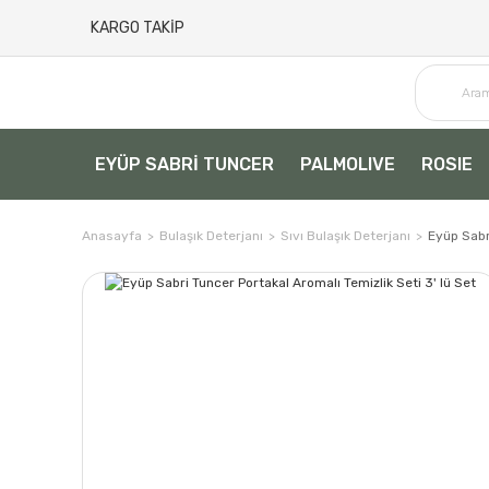
KARGO TAKİP
EYÜP SABRİ TUNCER
PALMOLIVE
ROSIE
Anasayfa
Bulaşık Deterjanı
Sıvı Bulaşık Deterjanı
Eyüp Sabri