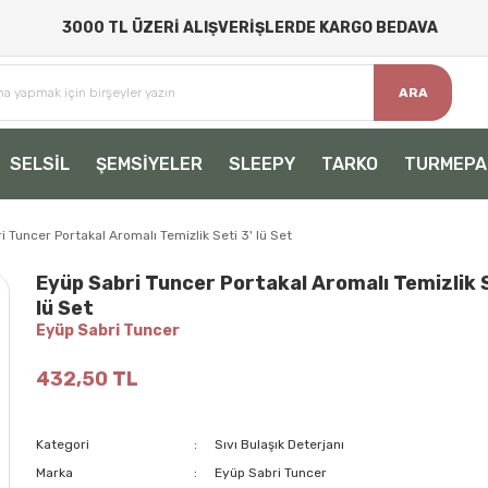
3000 TL ÜZERİ ALIŞVERİŞLERDE KARGO BEDAVA
ARA
SELSİL
ŞEMSİYELER
SLEEPY
TARKO
TURMEPA
 Tuncer Portakal Aromalı Temizlik Seti 3' lü Set
Eyüp Sabri Tuncer Portakal Aromalı Temizlik S
lü Set
Eyüp Sabri Tuncer
432,50 TL
Kategori
Sıvı Bulaşık Deterjanı
Marka
Eyüp Sabri Tuncer