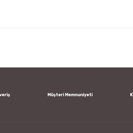
 diğer konularda yetersiz gördüğünüz noktaları öneri formunu kullanarak tar
Bu ürüne ilk yorumu siz yapın!
Yorum Yaz
veriş
Müşteri Memnuniyeti
K
Gönder