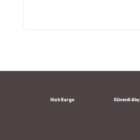
Bu ürünün fiyat bilgisi, resim, ürün açıklamalarında ve
Görüş ve önerileriniz için teşekkür ederiz.
Ürün resmi kalitesiz, bozuk veya görüntülenemiyor.
Ürün açıklamasında eksik bilgiler bulunuyor.
Ürün bilgilerinde hatalar bulunuyor.
Ürün fiyatı diğer sitelerden daha pahalı.
Bu ürüne benzer farklı alternatifler olmalı.
Hızlı Kargo
Güvenli Alış