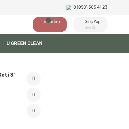
0 (850) 305 41 23
Sepetim
Giriş Yap
Üye Ol
U GREEN CLEAN
eti 3'