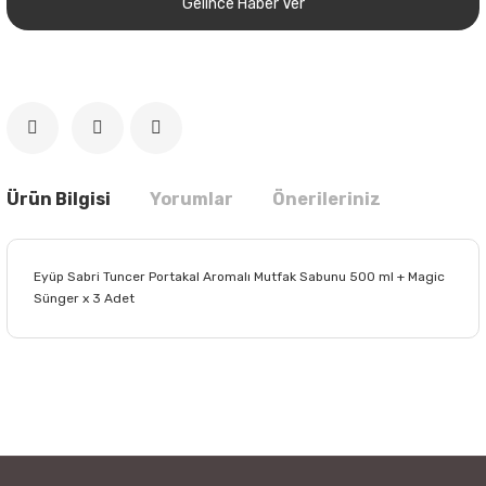
Gelince Haber Ver
Ürün Bilgisi
Yorumlar
Önerileriniz
Eyüp Sabri Tuncer Portakal Aromalı Mutfak Sabunu 500 ml + Magic
Sünger x 3 Adet
Bu ürünün fiyat bilgisi, resim, ürün açıklamalarında ve diğer
konularda yetersiz gördüğünüz noktaları öneri formunu
Bu ürüne ilk yorumu siz yapın!
kullanarak tarafımıza iletebilirsiniz.
Görüş ve önerileriniz için teşekkür ederiz.
Yorum Yaz
Ürün resmi kalitesiz, bozuk veya görüntülenemiyor.