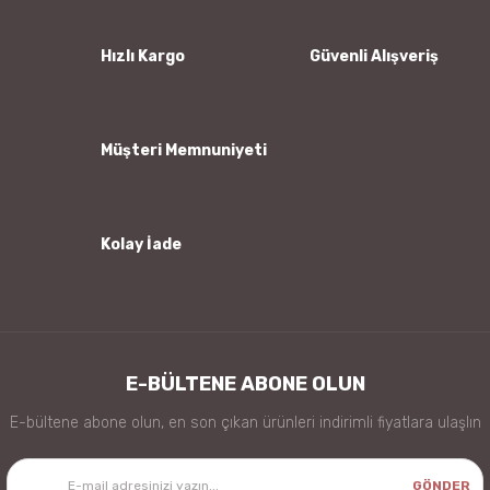
Ürün açıklamasında eksik bilgiler bulunuyor.
Ürün bilgilerinde hatalar bulunuyor.
Hızlı Kargo
Güvenli Alışveriş
Ürün fiyatı diğer sitelerden daha pahalı.
Bu ürüne benzer farklı alternatifler olmalı.
Müşteri Memnuniyeti
Kolay İade
Gönder
E-BÜLTENE ABONE OLUN
E-bültene abone olun, en son çıkan ürünleri indirimli fiyatlara ulaşlın
GÖNDER