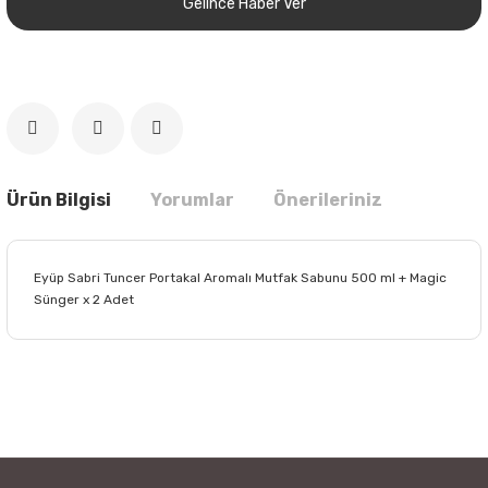
Gelince Haber Ver
Ürün Bilgisi
Yorumlar
Önerileriniz
Eyüp Sabri Tuncer Portakal Aromalı Mutfak Sabunu 500 ml + Magic
Sünger x 2 Adet
Bu ürünün fiyat bilgisi, resim, ürün açıklamalarında ve diğer
konularda yetersiz gördüğünüz noktaları öneri formunu
Bu ürüne ilk yorumu siz yapın!
kullanarak tarafımıza iletebilirsiniz.
Görüş ve önerileriniz için teşekkür ederiz.
Yorum Yaz
Ürün resmi kalitesiz, bozuk veya görüntülenemiyor.