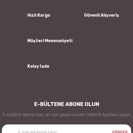
Ürün açıklamasında eksik bilgiler bulunuyor.
Ürün bilgilerinde hatalar bulunuyor.
Hızlı Kargo
Güvenli Alışveriş
Ürün fiyatı diğer sitelerden daha pahalı.
Bu ürüne benzer farklı alternatifler olmalı.
Müşteri Memnuniyeti
Kolay İade
Gönder
E-BÜLTENE ABONE OLUN
E-bültene abone olun, en son çıkan ürünleri indirimli fiyatlara ulaşlın
GÖNDER