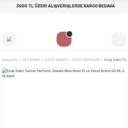
3000 TL ÜZERİ ALIŞVERİŞLERDE KARGO BEDAVA
Anasayfa
CİLT BAKIM
VÜCUT BAKIMI
VÜCUT KREMLERİ
Eyüp Sabri Tu