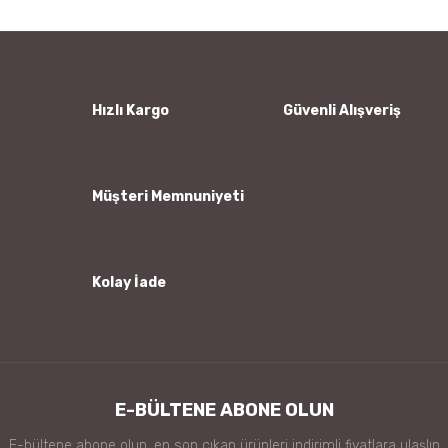
Yorum Yaz
Ürün resmi kalitesiz, bozuk veya görüntülenemiyor.
Ürün açıklamasında eksik bilgiler bulunuyor.
Ürün bilgilerinde hatalar bulunuyor.
Hızlı Kargo
Güvenli Alışveriş
Ürün fiyatı diğer sitelerden daha pahalı.
Bu ürüne benzer farklı alternatifler olmalı.
Müşteri Memnuniyeti
Kolay İade
Gönder
E-BÜLTENE ABONE OLUN
E-bültene abone olun, en son çıkan ürünleri indirimli fiyatlara ulaşlın