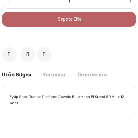
Sepete Ekle
Ürün Bilgisi
Yorumlar
Önerileriniz
Eyüp Sabri Tuncer Perfume Jewels Blue Moon El Kremi 50 ML x 12
Adet
Bu ürünün fiyat bilgisi, resim, ürün açıklamalarında ve diğer
konularda yetersiz gördüğünüz noktaları öneri formunu
Bu ürüne ilk yorumu siz yapın!
kullanarak tarafımıza iletebilirsiniz.
Görüş ve önerileriniz için teşekkür ederiz.