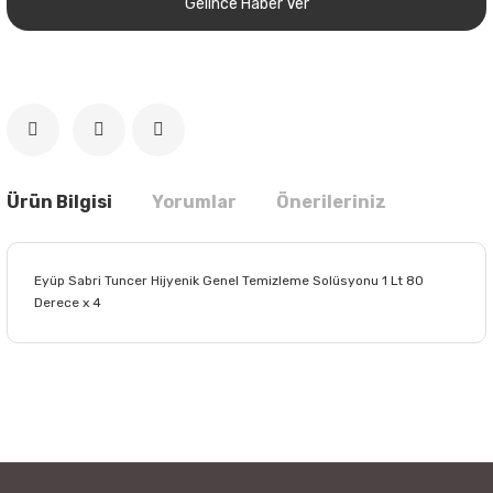
Gelince Haber Ver
Ürün Bilgisi
Yorumlar
Önerileriniz
Eyüp Sabri Tuncer Hijyenik Genel Temizleme Solüsyonu 1 Lt 80
Derece x 4
Bu ürünün fiyat bilgisi, resim, ürün açıklamalarında ve diğer
konularda yetersiz gördüğünüz noktaları öneri formunu
Bu ürüne ilk yorumu siz yapın!
kullanarak tarafımıza iletebilirsiniz.
Görüş ve önerileriniz için teşekkür ederiz.
Yorum Yaz
Ürün resmi kalitesiz, bozuk veya görüntülenemiyor.