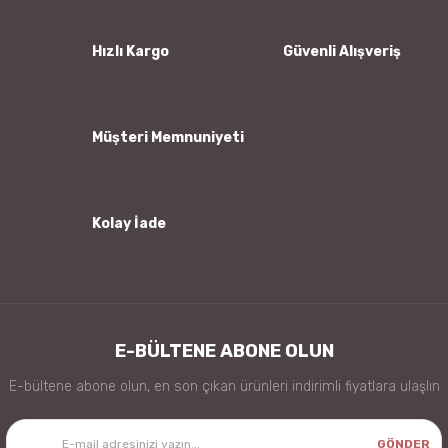
Ürün açıklamasında eksik bilgiler bulunuyor.
Ürün bilgilerinde hatalar bulunuyor.
Hızlı Kargo
Güvenli Alışveriş
Ürün fiyatı diğer sitelerden daha pahalı.
Bu ürüne benzer farklı alternatifler olmalı.
Müşteri Memnuniyeti
Kolay İade
Gönder
E-BÜLTENE ABONE OLUN
E-bültene abone olun, en son çıkan ürünleri indirimli fiyatlara ulaşlın
GÖNDER