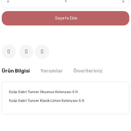
Sepete Ekle
Ürün Bilgisi
Yorumlar
Önerileriniz
Eyüp Sabri Tuncer Okyanus Kolonyası 5 lt
Eyüp Sabri Tuncer Klasik Limon Kolonyası 5 lt
Bu ürünün fiyat bilgisi, resim, ürün açıklamalarında ve diğer
konularda yetersiz gördüğünüz noktaları öneri formunu
Bu ürüne ilk yorumu siz yapın!
kullanarak tarafımıza iletebilirsiniz.