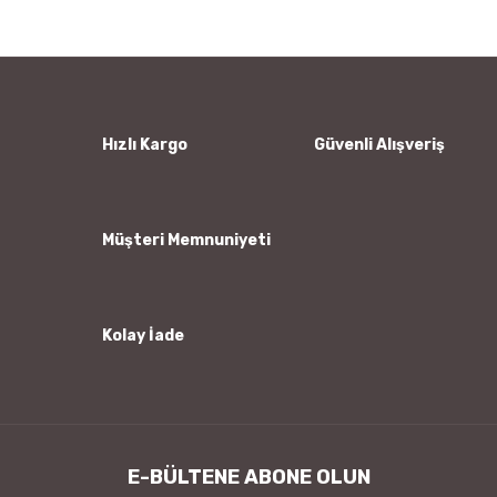
Görüş ve önerileriniz için teşekkür ederiz.
Yorum Yaz
Ürün resmi kalitesiz, bozuk veya görüntülenemiyor.
Ürün açıklamasında eksik bilgiler bulunuyor.
Ürün bilgilerinde hatalar bulunuyor.
Hızlı Kargo
Güvenli Alışveriş
Ürün fiyatı diğer sitelerden daha pahalı.
Bu ürüne benzer farklı alternatifler olmalı.
Müşteri Memnuniyeti
Kolay İade
Gönder
E-BÜLTENE ABONE OLUN