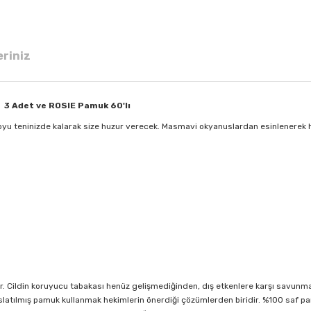
eriniz
 3 Adet ve ROSIE Pamuk 60'lı
 boyu teninizde kalarak size huzur verecek. Masmavi okyanuslardan esinlenerek
r. Cildin koruyucu tabakası henüz gelişmediğinden, dış etkenlere karşı savunmasız
a ıslatılmış pamuk kullanmak hekimlerin önerdiği çözümlerden biridir. %100 saf