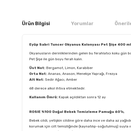
Ürün Bilgisi
Yorumlar
Öneril
Eyüp Sabri Tuncer Okyanus Kolonyası Pet Şişe 400 ml
Okyanusların derinliklerinden gelen bu ferahlatıcı koku gün
Pet Şişe ile gün boyu ferah kalın.
Üst Not:
Bergamot, Limon, Karabiber
Orta Not:
Ananas, Anason, Menekşe Yaprağı, Frezya
Alt Not:
Sedir Ağacı, Amber
68 derece alkol ihtiva etmektedir.
Kullanım Ömrü:
Kapak açıldıktan sonra 12 ay
ROSIE %100 Doğal Bebek Temizleme Pamuğu 60'lı,
Bebek cildi, yetişkin cildine göre daha ince ve daha az yağlıdı
korumak için cilt temizliğinde (kaynatılıp-soğutulmuş) suyl