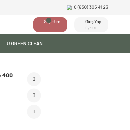
0 (850) 305 41 23
Sepetim
Giriş Yap
Üye Ol
U GREEN CLEAN
e 400