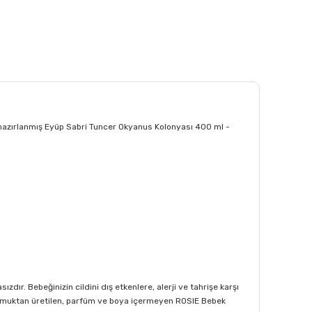
 hazırlanmış Eyüp Sabri Tuncer Okyanus Kolonyası 400 ml -
dır. Bebeğinizin cildini dış etkenlere, alerji ve tahrişe karşı
 pamuktan üretilen, parfüm ve boya içermeyen ROSIE Bebek