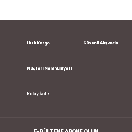
kullanarak tarafımıza iletebilirsiniz.
Görüş ve önerileriniz için teşekkür ederiz.
Yorum Yaz
Ürün resmi kalitesiz, bozuk veya görüntülenemiyor.
Ürün açıklamasında eksik bilgiler bulunuyor.
Ürün bilgilerinde hatalar bulunuyor.
Hızlı Kargo
Güvenli Alışveriş
Ürün fiyatı diğer sitelerden daha pahalı.
Bu ürüne benzer farklı alternatifler olmalı.
Müşteri Memnuniyeti
Kolay İade
Gönder
E-BÜLTENE ABONE OLUN