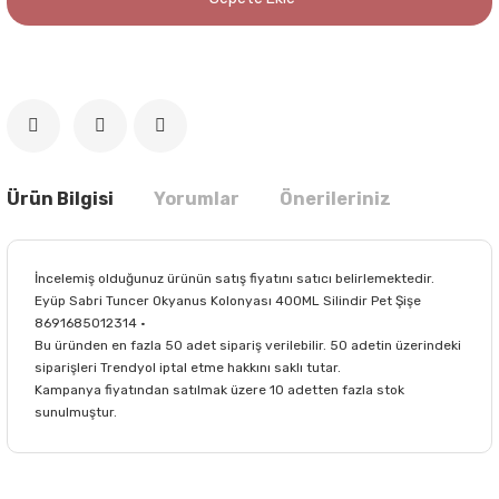
Ürün Bilgisi
Yorumlar
Önerileriniz
İncelemiş olduğunuz ürünün satış fiyatını satıcı belirlemektedir.
Eyüp Sabri Tuncer Okyanus Kolonyası 400ML Silindir Pet Şişe
8691685012314 •
Bu üründen en fazla 50 adet sipariş verilebilir. 50 adetin üzerindeki
siparişleri Trendyol iptal etme hakkını saklı tutar.
Kampanya fiyatından satılmak üzere 10 adetten fazla stok
sunulmuştur.
Bu ürünün fiyat bilgisi, resim, ürün açıklamalarında ve diğer
konularda yetersiz gördüğünüz noktaları öneri formunu
Bu ürüne ilk yorumu siz yapın!