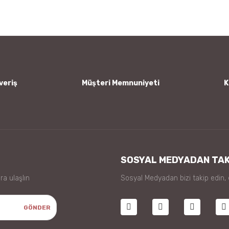
Yorum Yaz
veriş
Müşteri Memnuniyeti
K
Gönder
SOSYAL MEDYADAN TAK
ra ulaşlın
Sosyal Medyadan bizi takip edin,
GÖNDER