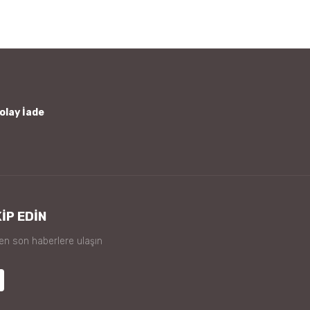
olay İade
İP EDİN
 en son haberlere ulaşın