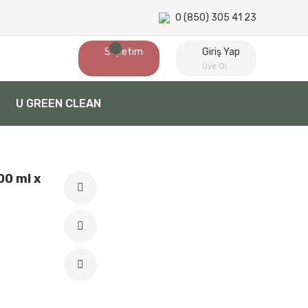
0 (850) 305 41 23
Sepetim
Giriş Yap
Üye Ol
U GREEN CLEAN
00 ml x