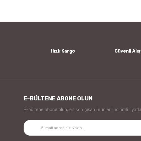
Ürün resmi kalitesiz, bozuk veya görüntülenemiyor.
Ürün açıklamasında eksik bilgiler bulunuyor.
Ürün bilgilerinde hatalar bulunuyor.
Ürün fiyatı diğer sitelerden daha pahalı.
Bu ürüne benzer farklı alternatifler olmalı.
Hızlı Kargo
Güvenli Alış
E-BÜLTENE ABONE OLUN
E-bültene abone olun, en son çıkan ürünleri indirimli fiyatla