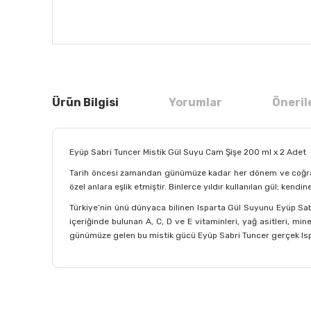
Ürün Bilgisi
Yorumlar
Öneril
Eyüp Sabri Tuncer Mistik Gül Suyu Cam Şişe 200 ml x 2 Adet
Tarih öncesi zamandan günümüze kadar her dönem ve coğrafyad
özel anlara eşlik etmiştir. Binlerce yıldır kullanılan gül; kendi
Türkiye’nin ünü dünyaca bilinen Isparta Gül Suyunu Eyüp Sabri
içeriğinde bulunan A, C, D ve E vitaminleri, yağ asitleri, mine
günümüze gelen bu mistik gücü Eyüp Sabri Tuncer gerçek Ispa
Bu ürünün fiyat bilgisi, resim, ürün açıklamalarında ve
Görüş ve önerileriniz için teşekkür ederiz.