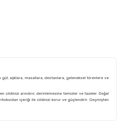
gül; aşklara, masallara, destanlara, geleneksel törenlere ve
 cildinizi arındırır, derinlemesine temizler ve tazeler. Doğal
ntioksidan içeriği ile cildinizi korur ve güçlendirir. Geçmişten
afımıza iletebilirsiniz.