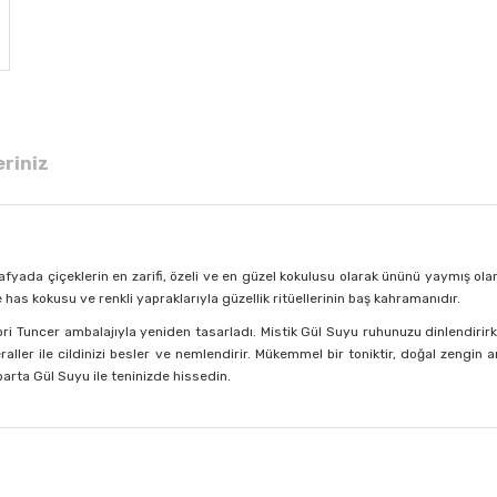
eriniz
a çiçeklerin en zarifi, özeli ve en güzel kokulusu olarak ününü yaymış olan 
ne has kokusu ve renkli yapraklarıyla güzellik ritüellerinin baş kahramanıdır.
 Tuncer ambalajıyla yeniden tasarladı. Mistik Gül Suyu ruhunuzu dinlendirirken
raller ile cildinizi besler ve nemlendirir. Mükemmel bir toniktir, doğal zengin a
rta Gül Suyu ile teninizde hissedin.
 diğer konularda yetersiz gördüğünüz noktaları öneri formunu kullanarak tar
Bu ürüne ilk yorumu siz yapın!