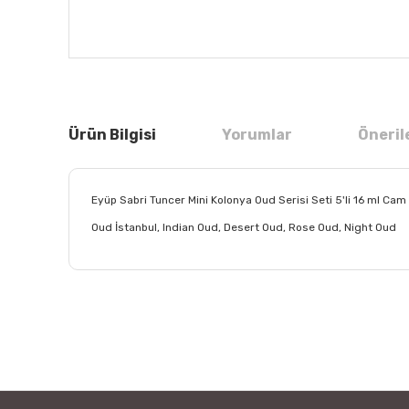
Ürün Bilgisi
Yorumlar
Öneril
Eyüp Sabri Tuncer Mini Kolonya Oud Serisi Seti 5'li 16 ml Cam 
Oud İstanbul, Indian Oud, Desert Oud, Rose Oud, Night Oud
Bu ürünün fiyat bilgisi, resim, ürün açıklamalarında ve
Görüş ve önerileriniz için teşekkür ederiz.
Ürün resmi kalitesiz, bozuk veya görüntülenemiyor.
Ürün açıklamasında eksik bilgiler bulunuyor.
Ürün bilgilerinde hatalar bulunuyor.