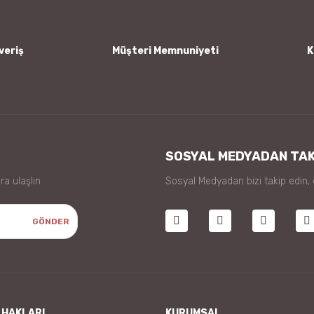
veriş
Müşteri Memnuniyeti
K
Gönder
SOSYAL MEDYADAN TAK
ra ulaşlın
Sosyal Medyadan bizi takip edin,
GÖNDER
 HAKLARI
KURUMSAL