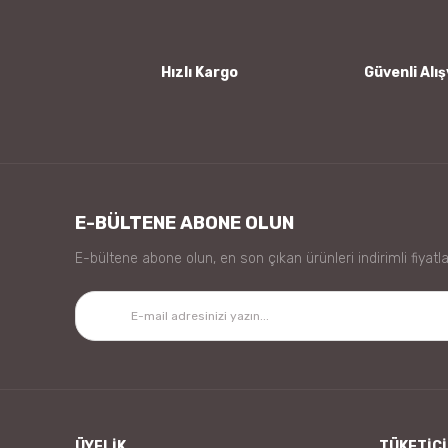
Ürün fiyatı diğer sitelerden daha pahalı.
Bu ürüne benzer farklı alternatifler olmalı.
Hızlı Kargo
Güvenli Alış
E-BÜLTENE ABONE OLUN
E-bültene abone olun, en son çıkan ürünleri indirimli fiyatla
ÜYELİK
TÜKETİCİ