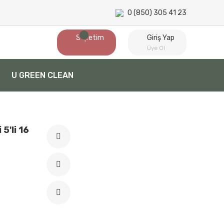
0 (850) 305 41 23
Sepetim
Giriş Yap
Üye Ol
U GREEN CLEAN
5'li 16