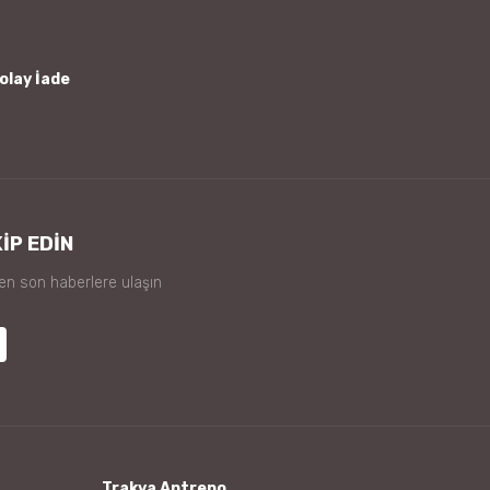
olay İade
İP EDİN
 en son haberlere ulaşın
Trakya Antrepo