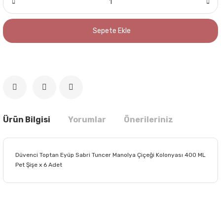
Sepete Ekle
Ürün Bilgisi
Yorumlar
Önerileriniz
Düvenci Toptan Eyüp Sabri Tuncer Manolya Çiçeği Kolonyası 400 ML
Pet Şişe x 6 Adet
Bu ürünün fiyat bilgisi, resim, ürün açıklamalarında ve diğer
konularda yetersiz gördüğünüz noktaları öneri formunu
Bu ürüne ilk yorumu siz yapın!
kullanarak tarafımıza iletebilirsiniz.
Görüş ve önerileriniz için teşekkür ederiz.