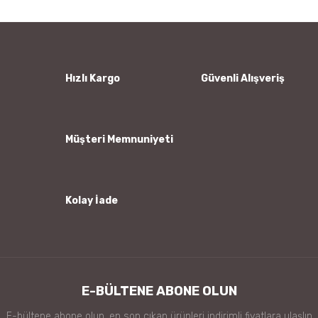
Yorum Yaz
Ürün resmi kalitesiz, bozuk veya görüntülenemiyor.
Ürün açıklamasında eksik bilgiler bulunuyor.
Ürün bilgilerinde hatalar bulunuyor.
Hızlı Kargo
Güvenli Alışveriş
Ürün fiyatı diğer sitelerden daha pahalı.
Bu ürüne benzer farklı alternatifler olmalı.
Müşteri Memnuniyeti
Kolay İade
Gönder
E-BÜLTENE ABONE OLUN
E-bültene abone olun, en son çıkan ürünleri indirimli fiyatlara ulaşlın