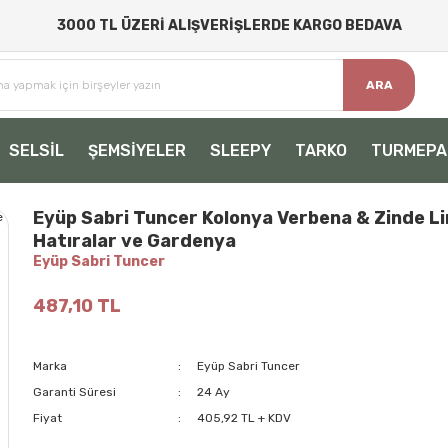
3000 TL ÜZERİ ALIŞVERİŞLERDE KARGO BEDAVA
ARA
SELSİL
ŞEMSİYELER
SLEEPY
TARKO
TURMEPA
Eyüp Sabri Tuncer Kolonya Verbena & Zinde L
Hatıralar ve Gardenya
Eyüp Sabri Tuncer
487,10 TL
Marka
Eyüp Sabri Tuncer
Garanti Süresi
24 Ay
Fiyat
405,92 TL + KDV