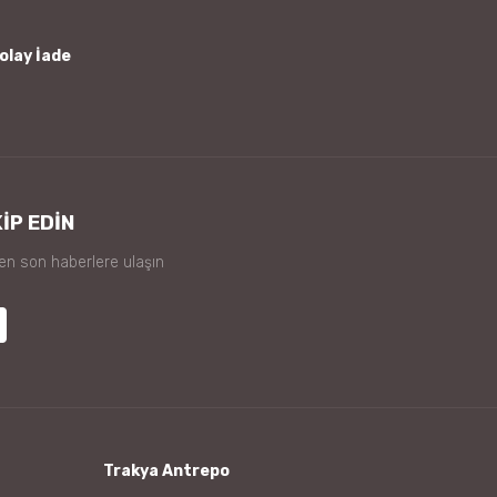
olay İade
İP EDİN
 en son haberlere ulaşın
Trakya Antrepo