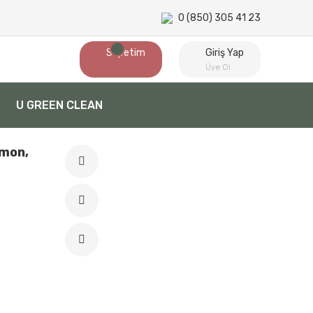
0 (850) 305 41 23
Sepetim
Giriş Yap
Üye Ol
U GREEN CLEAN
imon,