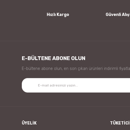
Bu ürüne benzer farklı alternatifler olmalı.
Hızlı Kargo
Güvenli Alış
E-BÜLTENE ABONE OLUN
E-bültene abone olun, en son çıkan ürünleri indirimli fiyatla
ÜYELİK
TÜKETİCİ