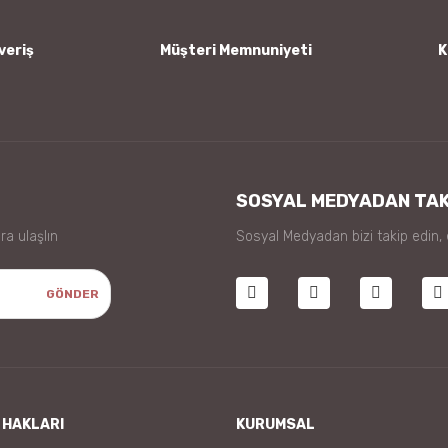
veriş
Müşteri Memnuniyeti
K
Gönder
SOSYAL MEDYADAN TAK
ra ulaşlın
Sosyal Medyadan bizi takip edin,
GÖNDER
 HAKLARI
KURUMSAL